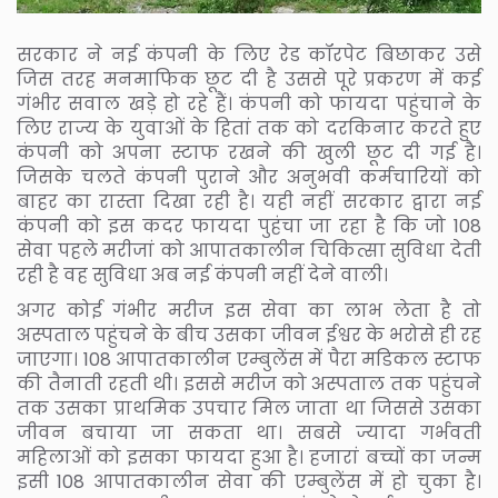
सरकार ने नई कंपनी के लिए रेड कॉरपेट बिछाकर उसे
जिस तरह मनमाफिक छूट दी है उससे पूरे प्रकरण में कई
गंभीर सवाल खड़े हो रहे हैं। कंपनी को फायदा पहुंचाने के
लिए राज्य के युवाओं के हितां तक को दरकिनार करते हुए
कंपनी को अपना स्टाफ रखने की खुली छूट दी गई है।
जिसके चलते कंपनी पुराने और अनुभवी कर्मचारियों को
बाहर का रास्ता दिखा रही है। यही नहीं सरकार द्वारा नई
कंपनी को इस कदर फायदा पुहंचा जा रहा है कि जो 108
सेवा पहले मरीजां को आपातकालीन चिकित्सा सुविधा देती
रही है वह सुविधा अब नई कंपनी नहीं देने वाली।
अगर कोई गंभीर मरीज इस सेवा का लाभ लेता है तो
अस्पताल पहुंचने के बीच उसका जीवन ईश्वर के भरोसे ही रह
जाएगा। 108 आपातकालीन एम्बुलेंस में पैरा मडिकल स्टाफ
की तैनाती रहती थी। इससे मरीज को अस्पताल तक पहुंचने
तक उसका प्राथमिक उपचार मिल जाता था जिससे उसका
जीवन बचाया जा सकता था। सबसे ज्यादा गर्भवती
महिलाओं को इसका फायदा हुआ है। हजारां बच्चों का जन्म
इसी 108 आपातकालीन सेवा की एम्बुलेंस में हो चुका है।