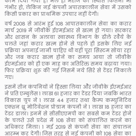
काम दिया गया है। भले ही मरीज की स्थिति कितनी भी
गंभीर हो, लेकिन नई कंपनी अपातकालीन सेवा में उसको
किसी प्रकार का प्राथमिक उपचार नहीं देगी।
वर्ष 2008 से आरंभ हुई 108 आपातकालीन सेवा का करार
मार्च 2019 में जीवीके ईएमईआर से खत्म हो गया। सरकार
और शासन के अलावा स्वास्थ्य विभाग के ढीले रवेैये के
चलते जहां करार खत्म होने से पहले ही इसके लिए नई
प्रक्रिया अपनाई जानी चाहिए थी वहीं पूरा सिस्टम सोया रहा
और जब करार खत्म होने का समय आया तो जीवीके
ईएमईआर को ही एक माह का अतिरिक्त समय बढ़ाया गया।
फिर प्रक्रिया शुरू की गई जिसमें नये सिरे से टेंडर निकाले
गए।
इसमें तीन कंपनियों ने हिस्सा लिया ओैर जीवीके ईएमईआर
ने प्रति एम्बुलेंस 1 लाख 61 हजार का टेंडर दिया जबकि भारत
विकास ग्रुप ने 1 लाख 44 हजार तथा कैम्प कम्युनिटिव
एक्शन थ्रू मोटिवेशन प्रोग्राम कंपनी ने 1 लाख 18 हजार का
टेंडर डाला। इनमें से सीसीएएमपी का सबसे कम टेंडर होने
के चलते उसे प्रदेश में 108 सेवा को संचालित करने का
अधिकार मिला। 1 मई 2019 से कंपनी सेवा का संचालन
आरम्भ कर देगी। जिस तरह से नई कंपनी को 108 सेवा का