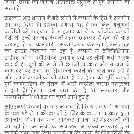
जच्चा-बच्चा का जीवन अस्पताल पहुंचने से पूर्व बचाया जा
सका है।
सरकार और शासन में बैठे लोगों ने कंपनी के हित में समर्पण
सा कर दिया है। इसका प्रमाण यह है कि जिन अनुभवी
कर्मियों को 15 हजार से 18 हजार का वेतन जीवीके कंपनी
देती थी उन्हें अब नई कंपनी महज 10 हजार ही देने की बात
कर रही है। जो कर्मचारी इसका विरोध कर रहा है उसे बाहर
का रास्ता दिखाया जा रहा है। कंपनी ने टेक्निशियन,
ड्राईवर, जिला कॉर्डिनेटर, एचआर पदों पर सीधी भर्ती आरंभ
कर दी है। सूत्रों की मानें तो कंपनी सरकार औेर शासन से
कम दरों पर सेवा का संचालन करने की बात कह रही है
और इससे कंपनी को जो घाटा हो रहा है उसकी पूर्ति कंपनी
पूर्व कर्मचारियों के वेतन में भारी कटौती करके वसूलना
चाहती है। हैरानी इस बात की है कि सरकार और
जनप्रतिनिधि भी इस पर चुप्पी साधे हुए हैं।
सीएएमपी कंपनी के बारे में चर्चा है कि यह कंपनी भाजपा
के एक बड़े नेता की कंपनी है। जिसके कारण सरकार द्वारा
स्थानीय लोगों का गला घोंटकर कंपनी पर मेहरबानी की
जा रही है। इस सेवा के संचालन में राज्य सरकार द्वारा
करोड़ों रुपए खर्च किए जाएंगे जो कि राज्य के निवासियों के