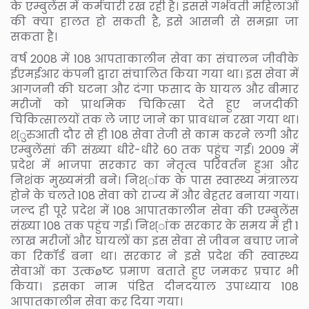
के एम्बुलेंस में कर्मचारी रख रही है। इससे गर्भवती महिलाओं
की क्या हालत हो सकती है, इसे आसनी से समझा जा
सकता है।
वर्ष 2008 में 108 आपताकालीन सेवा का संचालन जीवीके
ईएमईआर कंपनी द्वारा संचालित किया गया था। इस सेवा में
आगजनी की घटना और दंगा फसाद के घायल और बीमार
मरीजों को प्राथमिक चिकित्सा देते हुए नजदीकी
चिकित्सालयों तक ले जाए जाने का प्रावधान रखा गया था।
श्ुरुआती दौर से ही 108 सेवा तेजी से काम करने लगी और
एम्बुलेंसां की संख्या धीरे-धीरे 60 तक पहुंच गई। 2009 में
प्रदेश में भाजपा सरकार का नेतृत्व परिवर्तन हुआ और
निशंक मुख्यमंत्री बने। निश्ांक के पास स्वास्थ्य मंत्रालय
होने के चलते 108 सेवा को राज्य में और बेहतर बनाया गया।
जल्द ही पूरे प्रदेश में 108 आपातकालीन सेवा की एम्बुलेंस
संख्या 108 तक पहुंच गई। निश्ांक सरकार के समय में ही 1
लाख मरीजों और घायलों का इस सेवा से जीवन बचाए जाने
का रिकॉर्ड बना था। सरकार ने इसे प्रदेश की स्वास्थ्य
सेवाओं का उत्कøष्ट प्रमाण बताते हुए जमकर प्रचार भी
किया। इसका नाम पंडित दीनदयाल उपाध्याय 108
आपातकालीन सेवा कर दिया गया।