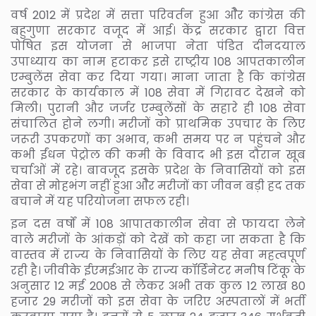
वर्ष 2012 में प्रदेश में सत्ता परिवर्तन हुआ ओैर कांग्रेस की
बहुगुणा सरकार वजूद में आई। केंद्र सरकार द्वारा वित्त
पोषित इस योजना से भाजपा नेता पंडित दीनदयाल
उपाध्याय का नाम हटाकर इसे राष्ट्रीय 108 आपतकालीन
एम्बुलेंस सेवा कर दिया गया। माना जाता है कि कांग्रेस
सरकार के कार्यकाल में 108 सेवा में गिरावट देखने को
मिली। पुरानी और जर्जर एम्बुलेंसों के सहारे ही 108 सेवा
संचालित होने लगी। मरीजों को प्राथमिक उपचार के लिए
जरूरी उपकरणों का अभाव, कभी समय पर न पहुंचने और
कभी ईंधन पेट्रोल की कमी के विवाद भी इस दौरान खूब
चर्चाओं में रहे। बावजूद इसके प्रदेश के निवासियों को इस
सेवा से मोहभंग नहीं हुआ ओैर मरीजों का जीवन बड़ी हद तक
बचाने में यह परियोजना सफल रही।
इन दस वर्षों में 108 आपातकालीन सेवा से फायदा लेने
वाले मरीजों के आंकड़ों को देखें को कहा जा सकता है कि
वास्तव में राज्य के निवासियों के लिए यह सेवा महत्वपूर्ण
रही है। जीवीके ईएमईआर के राज्य कॉर्डिनेटर मनीष टिंकू के
अनुसार 12 मई 2008 से लेकर अभी तक कुल 12 लाख 80
हजार 29 मरीजों को इस सेवा के जरिए अस्पतालों में भर्ती