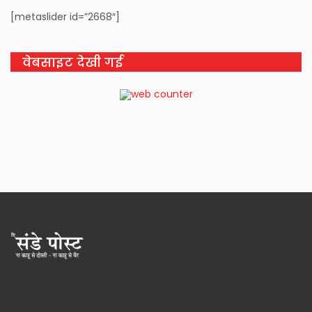
[metaslider id=”2668″]
वेबसाइट देखी गई