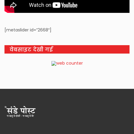
[metaslider id=”2668″]
वेबसाइट देखी गई