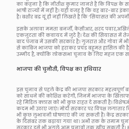
का कहना है कि नीतीश कुमार जानते हैं कि विपक्ष के
भाषी राज्यों में नहीं है। यही वजह है कि वह बार-बार इ
है। बशीर बद्र यूं ही नहीं लिखते हैं कि ‘सियासत की अपन
इसके अलावा ममता बनर्जी, केसीआर, शरद पवार,अखिले
एकजुटता की कवायद में जुटे हैं। देश की सियासत में त
बाद पंजाब में उसकी सरकार है। गुजरात और गोवा में भ
से काबिज भाजपा को हराकर प्रचंड बहुमत हासिल की है। ऐ
उम्मीद है, क्योंकि लोकसभा चुनाव के लिए महज एक स
भाजपा की चुनौती, विपक्ष का हथियार
इस चुनाव से पहले केंद्र की भाजपा सरकार महत्वपूर्
को साधने की कोशिश करेगी, जिनमें भाजपा के खिलाफ
रहे मिडिल क्लास को भी कुछ राहत दे सकती है। विशेषज्ञ
कदम भी उठाए जाएं। मोदी सरकार पर विपक्ष लगातार कि
भी कुछ लुभावनी घोषणाएं की जा सकती हैं। केंद्र सरकार
के दिसंबर तक बढ़ाया गया था। अभी तक के तमाम चुनावी 
सरकार इसे भी अगले आम चुनावों तक खींच सकती है। भा