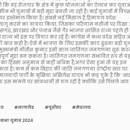
गी कि वह रोजगार के क्षेत्र में कुछ योजनाओं का ऐलान कर युवाओ
ी चुनावों में बड़ी मुद्दा बनती जा रही है। कई चुनावों में विपक्ष
र इस्तेमाल किया है। सबसे नई मिसाल है हिमाचल प्रदेश
कीम लागू करने का वायदा किया, जिसका परिणाम नतीजों पर दिखा
 छत्तीसगढ़, झारखंड और पंजाब जैसे गैर भाजपा शासित राज्य पहले ही
राज्य भी इस पर विचार कर रहे हैं। कांग्रेस ने मध्य प्रदेश सहित
 बात कही है। ऐसे में भाजपा के लिए इसकी काट ढूंढना बड़ी चु
के मुख्यमंत्री नीतीश कुमार इसी साल जातिगत जनगणना शुरू कर
वपूर्ण मुद्दा बन सकता है। जातिगत जनगणना संभावित रूप से य
 का हिस्सा अनुमान से कहीं अधिक है,अगर ऐसा हुआ तो यह इन
सकता है। कम से कम बिहार की जाति जनगणना राष्ट्रीय स्तर पर
माजवादी पार्टी के मुखिया अखिलेश यादव भी कह चुके हैं कि ‘आर
ा इस मामले पर सावधानी से चल रही है क्योंकि उसे पिछले आठ
रत
नागालैंड
पूर्वोत्तर
मेघालय
सभा चुनाव 2024