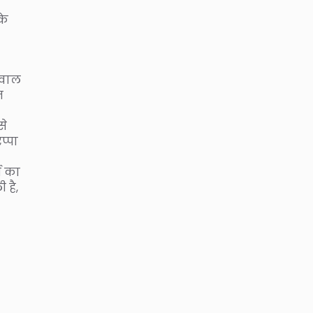
के
बवाल
त
से
प्पा
ी का
 है,