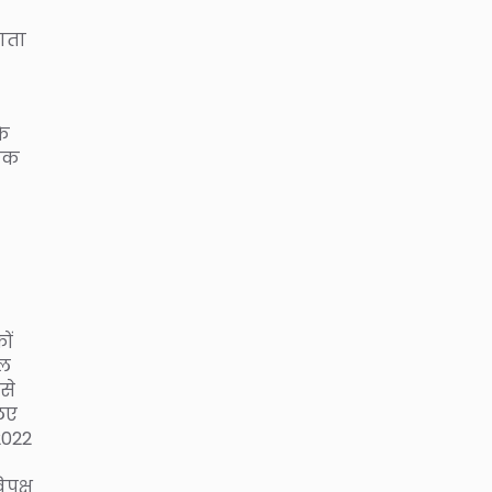
जाता
के
दशक
ों
ेल
से
लिए
2022
।
पक्ष