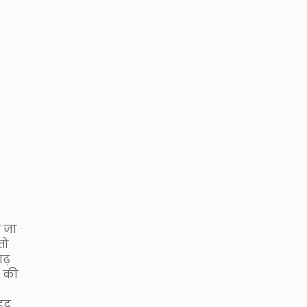
े जा
तो
सगढ़
म की
ेहद