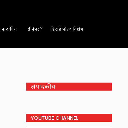
म्पादकीय
ई पेपर
दि संडे पोस्ट विशेष
संपादकीय
YOUTUBE CHANNEL