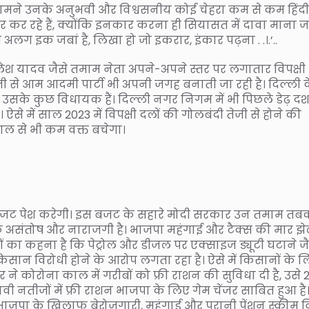
 सामने उनके अनुभवी और विश्वसनीय कोई चेहरा कम से कम हिंदी
ंकार कर रहे हैं, क्योंकि इनकार करना ही सियासत में दावा माना 
ी अलग इक जबां है, लिखा हो जो इकरार, इंकार पढ़ना . .।.’..
श यादव जैसे तमाम नेता अपने-अपने स्तर पर लगातार विपक्षी
ेजी से आम आदमी पार्टी भी अपनी जगह बनाती जा रही है। दिल्ली 
ी उसके कुछ विधायक हैं। दिल्ली नगर निगम में भी पिछले डेढ़ 
से में साल 2023 में विपक्षी दलों की गोलबंदी तेजी से होने की
ाल से भी कम वक्त बचेगा।
ण बजट पेश करेगी। इस बजट के सहारे मोदी सरकार उन तमाम तबक
 असंतोष और नाराजगी है। भाजपा महंगाई और टैक्स की मार झ
ों का कहना है कि पेट्रोल और डीजल पर एक्साइज ड्यूटी घटाने जै
सान विरोधी होने के आरोप लगता रहा है। ऐसे में किसानों के 
 ने कोरोना काल में गरीबों को फ्री राशन की सुविधा दी है, उसे 
नतीजों में फ्री राशन भाजपा के लिए गेम चेंजर साबित हुआ है
जपा के खिलाफ बेरोजगारी, महंगाई और पुरानी पेंशन स्कीम वि