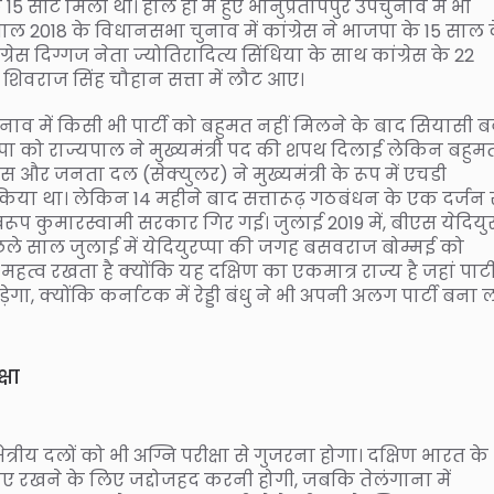
ीटें मिली थीं। हाल ही में हुए भानुप्रतापपुर उपचुनाव में भी
ें साल 2018 के विधानसभा चुनाव में कांग्रेस ने भाजपा के 15 साल 
ेस दिग्गज नेता ज्योतिरादित्य सिंधिया के साथ कांग्रेस के 22
 शिवराज सिंह चौहान सत्ता में लौट आए।
ुनाव में किसी भी पार्टी को बहुमत नहीं मिलने के बाद सियासी 
्पा को राज्यपाल ने मुख्यमंत्री पद की शपथ दिलाई लेकिन बहुम
्रेस और जनता दल (सेक्युलर) ने मुख्यमंत्री के रूप में एचडी
या था। लेकिन 14 महीने बाद सत्तारूढ़ गठबंधन के एक दर्जन 
ूप कुमारस्वामी सरकार गिर गई। जुलाई 2019 में, बीएस येदियुर
 पिछले साल जुलाई में येदियुरप्पा की जगह बसवराज बोम्मई को
हत्व रखता है क्योंकि यह दक्षिण का एकमात्र राज्य है जहां पार्ट
क्योंकि कर्नाटक में रेड्डी बंधु ने भी अपनी अलग पार्टी बना ली
्षा
क्षेत्रीय दलों को भी अग्नि परीक्षा से गुजरना होगा। दक्षिण भारत के
ए रखने के लिए जद्दोजहद करनी होगी, जबकि तेलंगाना में