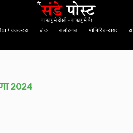
यां / चकल्लस
खेल
मनोरंजन
पॉजिटिव-खबर
स
गा 2024