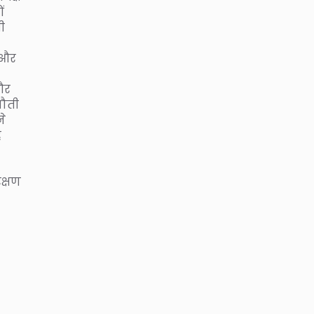
ं
ी
 और
 और
नौती
ने
ह
क्षण