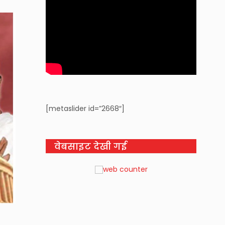
[metaslider id=”2668″]
वेबसाइट देखी गई