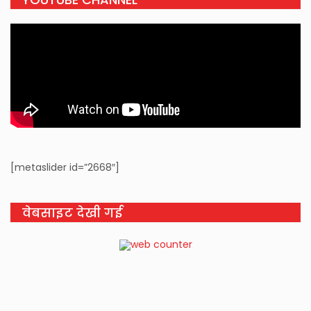
[metaslider id=”2668″]
वेबसाइट देखी गई