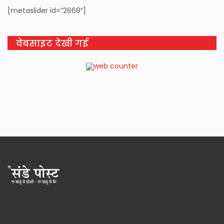
[metaslider id=”2668″]
वेबसाइट देखी गई