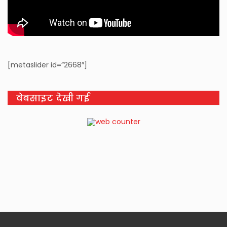
[metaslider id=”2668″]
वेबसाइट देखी गई