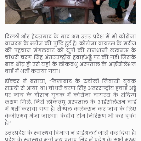
दिल्ली और हैदराबाद के बाद अब उत्तर प्रदेश में भी कोरोना
वायरस के मरीज की पुष्टि हुई है। कोरोना वायरस के मरीज
की पहचान मंगलवार को यूपी की राजधानी लखनऊ के
चौधरी चरण सिंह अंतरराष्ट्रीय हवाईअड्डे पर की गई। जिसके
बाद शीघ्र ही उसे यहां के लोकबंधु अस्पताल के आईसोलेशन
वार्ड में भर्ती कराया गया।
डॉक्टर ने बताया, “फैजाबाद के रुदौली निवासी युवक
सऊदी से आया था। चौधरी चरण सिंह अंतरराष्ट्रीय हवाई अड्डे
पर जांच के दौरान युवक में कोरोना वायरस के संदिग्ध
लक्षण मिले, जिसे लोकबंधु अस्पताल के आईसोलेशन वार्ड
में भर्ती कराया गया है। सैम्पल कलेक्शन कर जांच के लिए
केजीएमयू भेजा जाएगा। केंद्रीय टीम निरिक्षण भी कर चुकी
है।”
उत्तरप्रदेश के स्वास्थय विभाग ने हाईअलर्ट जारी कर दिया है।
प्रदेश के स्वास्थय मंत्री जय प्रताप सिंह ने प्रदेश के सभी मुख्य