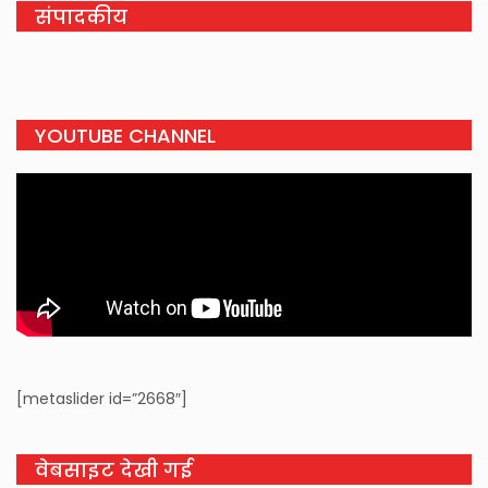
संपादकीय
YOUTUBE CHANNEL
[metaslider id=”2668″]
वेबसाइट देखी गई