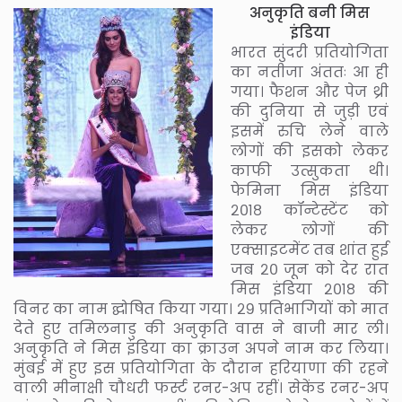
अनुकृति बनी मिस
इंडिया
भारत सुंदरी प्रतियोगिता
का नतीजा अंततः आ ही
गया। फैशन और पेज थ्री
की दुनिया से जुड़ी एवं
इसमें रुचि लेने वाले
लोगों की इसको लेकर
काफी उत्सुकता थी।
फेमिना मिस इंडिया
२०१८ कॉन्टेस्टेंट को
लेकर लोगों की
एक्साइटमेंट तब शांत हुई
जब २० जून को देर रात
मिस इंडिया २०१८ की
विनर का नाम द्घोषित किया गया। २९ प्रतिभागियों को मात
देते हुए तमिलनाडु की अनुकृति वास ने बाजी मार ली।
अनुकृति ने मिस इंडिया का क्राउन अपने नाम कर लिया।
मुंबई में हुए इस प्रतियोगिता के दौरान हरियाणा की रहने
वाली मीनाक्षी चौधरी फर्स्ट रनर-अप रहीं। सेकेंड रनर-अप