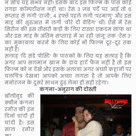
न सोचं यह संभव नहीं। इसके बाद इस फिल्म के पास कोई
तगड़ा कॉम्पटीशन नहीं था। रेस ३ जब पर्दे पर आई तो ६
सप्ताह से लगी ‘राजी’, ४ हफ्ते पहले लगी ‘परमाणु’ और इस
माह की शुरुआत में लगी ‘वीरे दी वेडिंग’ थीं। ऐसे में रेस
सिरीज की इस तीसरी कड़ी के लिए रास्ता एकदम साफ था
और इस माह के अंतिम सप्तााह में आ रही ‘संजू’ तक ‘रेस ३’
का मुकाबला करने के लिए कोई भी फिल्म दूर-दूर तक
नहीं है।
सलाह ‘दि संडे पोस्टि’ के पाठकों के लिए यह सलाह है कि
अगर आप सलमान खान के डाय हार्ट फैन नहीं हैं तो इस
फिल्म को न देंखे और इसके अलावा अगर अच्छी कहानी पर
चलचित्र देखना आपको अच्छा लगता है तो आपके लिए
मनोरंजन के दूसरे साधन ढूंढ़ लेना ही सही रहेगा।
कंगना-अनुराग की दोस्ती
बॉलीवुड की
क्वीन कंगना
रनौत की इन
दिनों चांदी ही
चांदी है। इस
साल रनौत