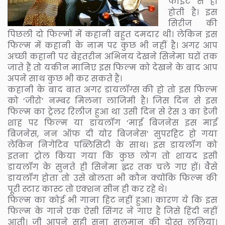
फाइट से ही
होती है। इस
सिरीज की
पिछली दो फिल्मों में कहानी बहुत दमदार थी। लेकिन इस
फिल्म में कहानी के नाम पर कुछ भी नहीं है। अगर आप
अच्छी कहानी पर बेहतरीन अभिनय देखने सिनेमा घरों तक
जाते हैं तो यकीन मानिए इस फिल्म को देखने के बाद आप
अपने साथ कुछ भी कर सकते हैं।
कहानी के बाद बात अगर डायलॉग्स की हो तो इस फिल्म
को ‘जीरो’ नम्बर मिलना लाजिमी है। जिस दिन से इस
फिल्म का ट्रेलर रिलीज हुआ था उसी दिन से रेस ३ का डेजी
शाह पर फिल्म या डायलॉग ‘माई बिजनेस इस माई
बिजनेस, नन ऑफ दी योर बिजनेस’ सुपरहिट हो गया
लेकिन निगेटिव पब्लिसिटी के साथ। इस डायलॉग को
इतना ट्रोल किया गया कि कुछ लोग तो शायद इसी
डायलॉग के सुनते ही सिनेमा द्घर तक चले गए हों। वैसे
डायलॉग होता तो उसे बोलता भी कौन क्योंकि फिल्म की
पूरी स्टार कास्ट तो एक्शन सीन ही कर रहे थे।
फिल्म का कोई भी गाना हिट नहीं हुआ। कारण ये कि इस
फिल्म के गाने एक ऐसी सिंगर ने गाए हैं जिसे हिंदी नहीं
आती। जी आपने सही सुना सलमान की दोस्त लूलिया।