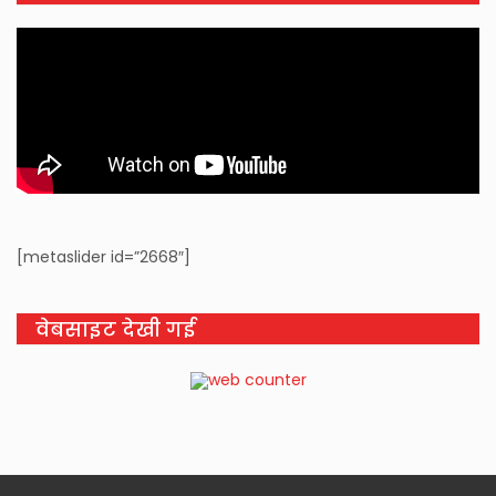
[metaslider id=”2668″]
वेबसाइट देखी गई