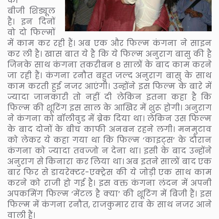
का
बीजी शिड्यूल
है। इन दिनों
वो दो फिल्मों
में काम कर रही हैं। अब एक और फिल्म कंगना ने साइन
कर ली है। खास बात ये है कि ये फिल्म अनुराग बासु की है
जिनके साथ कंगना तकरीबन ८ सालों के बाद काम करने
जा रही हैं। कंगना रनौत बहुत जल्द अनुराग बासु के साथ
काम करती हुई नजर आएंगी। उन्होंने इस फिल्म के बारे में
ज्यादा जानकारी तो नहीं दी लेकिन इतना कहा है कि
फिल्म की शूटिंग इस साल के आखिर में शुरू होगी। अनुराग
ने कंगना को बॉलीवुड में ब्रेक दिया था। लेकिन उस फिल्म
के बाद दोनों के बीच काफी अनबन रहने लगी। मनमुटाव
को लेकर ये कहा गया था कि फिल्म ‘काइट्स’ के दौरान
कंगना को ज्यादा तवज्जो न देना था। इसी के बाद उन्होंने
अनुराग से किनारा कर लिया था। अब इतने सालों बाद एक
बार फिर से डायरेक्टर-एक्ट्रेस की ये जोड़ी एक साथ काम
करने को राजी हो गई है। इस वक्त कंगना लंदन में अपनी
अपकमिंग फिल्म ‘मेंटल है क्या’ की शूटिंग में बिजी हैं। इस
फिल्म में कंगना रनौत, राजकुमार राव के साथ नजर आने
वाली हैं।