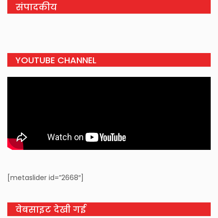
संपादकीय
YOUTUBE CHANNEL
[metaslider id=”2668″]
वेबसाइट देखी गई