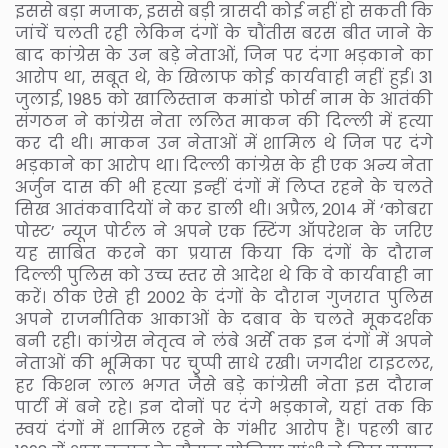
इससे बड़ा मजाक, इससे बड़ी त्रासदी कोई नहीं हो सकती कि
जांचें चलती रही लेकिन दंगों के चौंतीस बरस बीत जाने के
बाद कांग्रेस के उन बड़े नेताओं, जिन पर दंगा भड़काने का
आरोप था, सबूत थे, के खिलाफ कोई कार्यवाही नहीं हुई। 31
जुलाई, 1985 को खालिस्तान कमांडो फोर्स नाम के आतंकी
संगठन ने कांग्रेस नेता ललित माकन की दिल्ली में हत्या
कर दी थी। माकन उन नेताओं में शामिल थे जिन पर दंगे
भड़काने का आरोप था। दिल्ली कांग्रेस के ही एक अन्य नेता
अर्जुन दास की भी हत्या इन्हीं दंगों में लिप्त रहने के चलते
सिख आतंकवादियों ने कर डाली थी। अप्रैल, 2014 में ‘कोबरा
पोस्ट’ न्यूज पोर्टल ने अपने एक स्टिंग ऑपरेशन के जरिए
यह साबित करने का प्रयास किया कि दंगों के दौरान
दिल्ली पुलिस को उच्च स्तर से आदेश थे कि वे कार्यवाही ना
करें। ठीक ऐसे ही 2002 के दंगों के दौरान गुजरात पुलिस
अपने राजनीतिक आकाओं के दबाव के चलते मूकदर्शक
बनी रही। कांग्रेस नेतृत्व ने लंबे अर्से तक इन दंगों में अपने
नेताओं की भूमिका पर चुप्पी साधे रखी। जगदीश टाइटलर,
हर किशन लाल भगत जैसे बड़े कांग्रेसी नेता इस दौरान
पार्टी में बने रहे। इन दोनों पर दंगे भड़काने, यहां तक कि
स्वयं दंगों में शामिल रहने के गंभीर आरोप हैं। पहली बार