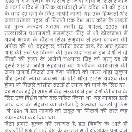
1998 में आम चुनाव के दौरान सोनिया गांधी ने सिख समाज
से स्वर्ण मंदिर में सैनिक कार्यवाही और इंदिरा जी की हत्या
के बाद हुए दंगों के लिए माफी मांगी। यह एक हिम्मती और
सकारात्मक पहल थी जिससे एक देश भक्त कौम के जख्मों
पर कुछ मलहम अवश्य लगी। 12, अगस्त, 2005 को
तत्कालीन प्रधानमंत्री मनमोहन सिंह ने भी लोकसभा में
अपने भाषण के दौरान सिख समुदाय से क्षमा याचना की
अपील की थी। बहरहाल, चौतीस बरस बाद, देर आए दुरुस्त
आए की तर्ज पर दिल्ली की एक अदालत ने इन दंगों में दो
सिखों की हत्या के आरोपी यशपाल सिंह को मृत्यु दंड तो
दूसरे आरोपी नरेश सहरावत को आजीवन कारावास की
सजा सुनाई जिससे उन दंगा पीड़ितों को जरूर थोड़ा सुकून
और हमारी न्याय व्यवस्था के प्रति थोड़ा ढाढ़स अवश्य बंधा
होगा जो पिछले चौतीस बरसों से न्याय को पाने के लिए दर-
दर भटक रहे हैं। 2015 में केंद्र सरकार ने इन दंगों की जांच के
लिए एक विशेष जांच दल गठित किया था। यह मामला इसी
जांच दल की मेहनत का नतीजा है। अन्यथा दिल्ली पुलिस
ने 1994 में इस मामले को सबूत ना मिलने की बात कह
रफा-दफा कर दिया था।
जैसा हमारे मुल्क की रवायत है, इस निर्णय के आते ही
राजनीति शुरू हो गई। देश के कानून मंत्री रविशंकर प्रसाद ने