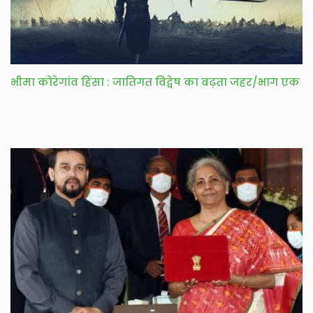
भीमा कोरेगांव हिंसा : जातिगत विद्वेष का बढ़ता जहर/भाग एक