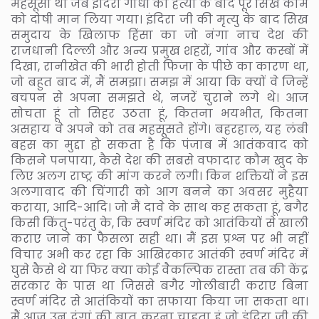
महसूसा था जब इंदिरा गांधी की हत्या के बाद पूरे सिख कौम
को दोषी मान लिया गया। इंदिरा जी की मृत्यु के बाद सिख
समुदाय के खिलाफ हिंसा का जो नंगा नाच देश की
राजधानी दिल्ली और अन्य प्रमुख शहरों, गांव और कस्बों में
दिखा, रानीखेत की भारी होती फिजा के पीछे का कारण था,
जो बहुत बाद में, मैं समझा। समझ में आया कि क्यों वे जिन्हें
बचपन से अपना समझते थे, नजरें चुराने लगे थे। आज
सोचता हूं तो सिहर उठता हूं, कितना भयभीत, कितना
असहाय वे अपने को तब महसूसते होंगे। बहरहाल, यह लंबी
बहस का मुद्दा हो सकता है कि पंजाब में आतंकवाद को
किसने पनपाया, कैसे देश की सबसे वफादार कौम खुद के
लिए अलग राष्ट्र की मांग करने लगी। किन शक्तियों ने इस
अलगावाद की चिंगारी को आग बनने का अवसर मुहैया
कराया, आदि-आदि। जो मैं दावे के साथ कह सकता हूं, बगैर
किसी किंतु-परंतु के, कि स्वर्ण मंदिर को आतंकियों से खाली
कराए जाने का फैसला सही था। मैं इस प्रश्न पर भी नहीं
विचार अभी कर रहा कि आखिरकार आतंकी स्वर्ण मंदिर में
घुसे कैसे थे या फिर क्या कोई वैकल्पिक रास्ता तब की केंद्र
सरकार के पास था जिससे बगैर गोलीबारी कराए बिना
स्वर्ण मंदिर से आतंकियों का सफाया किया जा सकता था।
मैं आज उन दंगां की बात करना चाहता हूं जो इंदिरा जी की