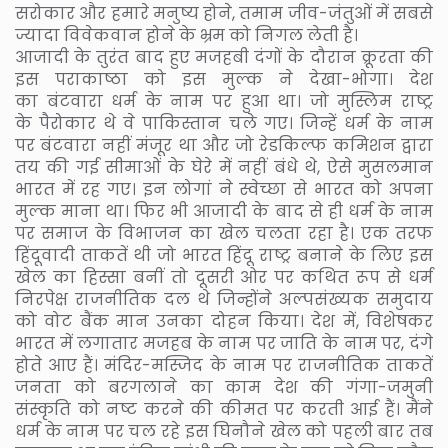
सरोकार और हमारे मनुष्य होने, तमाम जीव-जंतुओं में सबसे
ज्यादा विवेकवान होने के भ्रम को निगल लेती है।
आजादी के तुरंत बाद हुए मजहबी दंगों के दौरान क्रूरता की
इस पराकाष्ठा को इस मुल्क ने देखा-भोगा। देश
का बंटवारा धर्म के नाम पर हुआ था। जो मुस्लिम राष्ट्र
के पैरोकार थे वे पाकिस्तान चले गए। जिन्हें धर्म के नाम
पर बंटवारा नहीं मंजूर था और जो रेडकिल्फ कमिशन द्वारा
तय की गई सीमाओं के घेरे में नहीं बंधे थे, ऐसे मुसलमान
भारत में रह गए। इन लोगां ने स्वेच्छा से भारत को अपना
मुल्क माना था। फिर भी आजादी के बाद से ही धर्म के नाम
पर समाज के विभाजन का खेल चलता रहा है। एक तरफ
हिंदूवादी ताकतें थी जो भारत हिंदू राष्ट्र बनाने के लिए इस
खेल का हिस्सा बनीं तो दूसरी ओर पर कथित रूप से धर्म
निरपेक्ष राजनीतिक दल थे जिन्होंने अल्पसंख्यक समुदाय
को वोट बैंक मान उनका दोहन किया। देश में, विशेषकर
भारत में लगातार मजहब के नाम पर जाति के नाम पर, दंगे
होते आए हैं। मंदिर-मस्जिद के नाम पर राजनीतिक ताकतें
जनता को बरगलाने का काम देश की गंगा-जमुनी
संस्कृति को नष्ट करने की कीमत पर करती आई हैं। मैंने
धर्म के नाम पर चल रहे इस घिनौने खेल को पहली बार तब