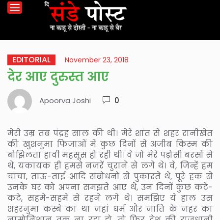
EDITORIAL
November 23, 2018
देर आए दुरुस्त आए
Apoorva Joshi
0
मेरी उम्र तब पंद्रह साल की थी। मेरे शांत से शहर रानीखेत
की खुशनुमा फिजाओं में कुछ दिनों से अजीब किस्म की
बोझिलता हावी महसूस हो रही थी। वे जो मेरे पड़ोसी बरसों से
थे, यकायक ही हमसे नजरें चुराने से लगे थे। वे, जिन्हें हम
चाचा, ताऊ-ताई आदि संबोधनों से पुकारते थे, पूरे हक से
उनके घर को अपना समझते आए थे, उन दिनों कुछ कटे-
कटे, सहमे-सहमे से रहने लगे थे। समझिए ये हाल उस
शहरनुमा कस्बे का था जहां धर्म और जाति के जहर का
नामोनिशान तक ना रहा हो, तो फिर देश की राजधानी