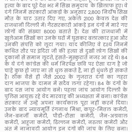
हत्या के बाद पूरे देश भर में सिख समुदाय के खिलाफ हुए। वे
दंगे जिनमें सरकारी आंकड़ों के अनुसार 2,800 निर्दोष सिख
मौत के घाट उतार दिए गए, अकेले 2100 केवल देश की
राजधानी दिल्ली में। गैरसरकारी आंकड़े इन दंगों में मारे गए
लोगों की संख्या 8000 बताते हैं। देश की राजधानी में
खुलेआम सिखों का उनके घरों में घुसकर बलात्कार हुआ और
उनकी संपत्ति को लूटा गया। याद कीजिए वे दृश्य जिनमें
कथित तौर पर इंदिरा जी की हत्या से दुखी लोग सिखों की
दुकानों से समान लूटते, हंसते-मुस्कुराते नजर आ रहे थे। 84
के ये दंगे कांग्रेस की धर्म निरपेक्ष छवि पर ऐसा दाग हैं जो
चाहे कुछ हो जाए ना तो धुल सकते हैं, ना ही धुंधले हो सकते
हैं। ठीक वैसे ही जैसे 2002 के गुजरात दंगों का गहरा
दाग भाजपा के दामन में सदैव लगा रहेगा। 84 के दंगों के
बाद दस जांच आयोग बने। पहला जांच आयोग दिल्ली के
पुलिस आयुक्त रहे वेद मारवाह की अध्यक्षता में बना। कांग्रेस
सरकार ने उन्हें अपना कार्यकाल पूरा नहीं करने दिया।
उनके बाद न्यायमूर्ति रंगनाथ मिश्रा, कपूर-मित्तल कमेटी,
जैन-बनर्जी कमेटी, पौडी-रौसा कमेटी, जैन-अग्रवाल
कमेटी, आहूजा कमेटी, ढिल्लन कमेटी, नरुला कमेटी और
अंत में नानावटी आयोग इन दंगों की जांच के लिए बना।