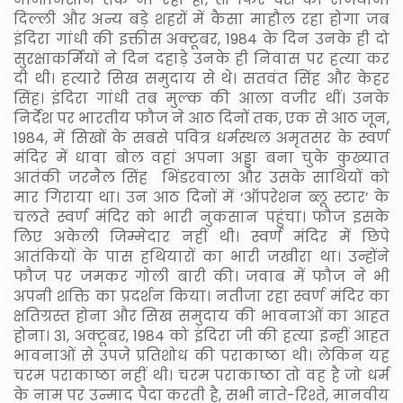
दिल्ली और अन्य बड़े शहरों में कैसा माहौल रहा होगा जब
इंदिरा गांधी की इक्तीस अक्टूबर, 1984 के दिन उनके ही दो
सुरक्षाकर्मियों ने दिन दहाड़े उनके ही निवास पर हत्या कर
दी थी। हत्यारे सिख समुदाय से थे। सतवंत सिंह और केहर
सिंह। इंदिरा गांधी तब मुल्क की आला वजीर थीं। उनके
निर्देश पर भारतीय फौज ने आठ दिनों तक, एक से आठ जून,
1984, में सिखों के सबसे पवित्र धर्मस्थल अमृतसर के स्वर्ण
मंदिर में धावा बोल वहां अपना अड्डा बना चुके कुख्यात
आतंकी जरनैल सिंह भिंडरवाला और उसके साथियों को
मार गिराया था। उन आठ दिनों में ‘ऑपरेशन ब्लू स्टार’ के
चलते स्वर्ण मंदिर को भारी नुकसान पहुंचा। फौज इसके
लिए अकेली जिम्मेदार नहीं थी। स्वर्ण मंदिर में छिपे
आतंकियों के पास हथियारों का भारी जखीरा था। उन्होंने
फौज पर जमकर गोली बारी की। जवाब में फौज ने भी
अपनी शक्ति का प्रदर्शन किया। नतीजा रहा स्वर्ण मंदिर का
क्षतिग्रस्त होना और सिख समुदाय की भावनाओं का आहत
होना। 31, अक्टूबर, 1984 को इंदिरा जी की हत्या इन्हीं आहत
भावनाओं से उपजे प्रतिशोध की पराकाष्ठा थी। लेकिन यह
चरम पराकाष्ठा नहीं थी। चरम पराकाष्ठा तो वह है जो धर्म
के नाम पर उन्माद पैदा करती है, सभी नाते-रिश्ते, मानवीय