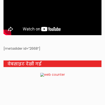
[metaslider id=”2668″]
वेबसाइट देखी गई