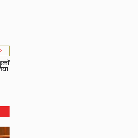
़कों
निया