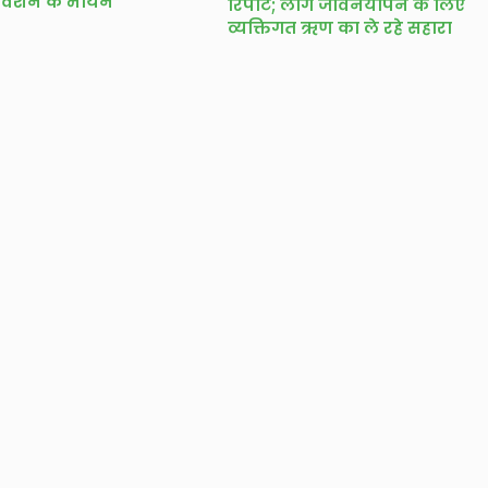
धिवेशन के मायने
रिपोर्ट; लोग जीवनयापन के लिए
व्यक्तिगत ऋण का ले रहे सहारा