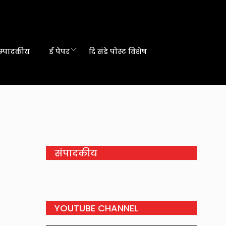
म्पादकीय
ई पेपर
दि संडे पोस्ट विशेष
संपादकीय
YOUTUBE CHANNEL