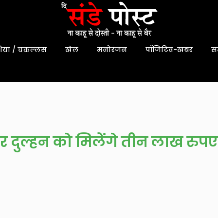
यां / चकल्लस
खेल
मनोरंजन
पॉजिटिव-खबर
स
 पर दुल्हन को मिलेंगे तीन लाख रुपए