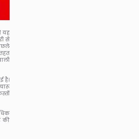
से यह
ी से
पिछले
 तहत
 वाली
 है।
चारू
्तों
अधिक
र की