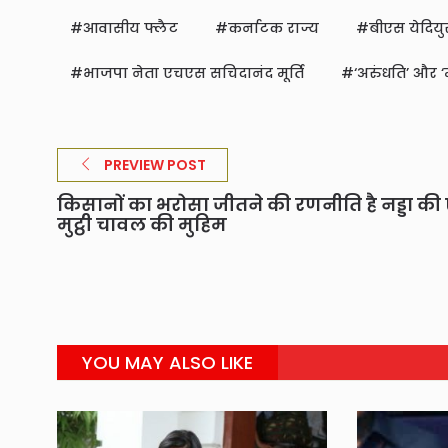
आवासीय फ्लैट
कर्नाटक राज्य
बीएस येदियुर
भाजपा नेता एचएस सचिदानंद मूर्ति
‘अरुंधति’ और ‘मै
PREVIEW POST
किसानों का भरोसा जीतने की रणनीति है नड्डा क
मुट्ठी चावल की मुहिम
YOU MAY ALSO LIKE