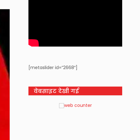
[metaslider id=”2668″]
वेबसाइट देखी गई