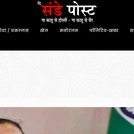
यां / चकल्लस
खेल
मनोरंजन
पॉजिटिव-खबर
स