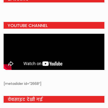
YOUTUBE CHANNEL
[metaslider id=”2668″]
वेबसाइट देखी गई