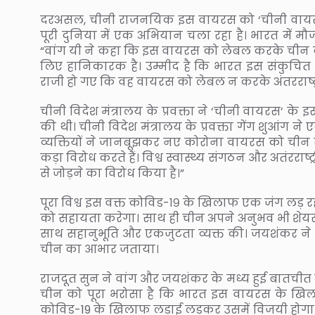
दरअसल, चीनी राजनयिक इस वायरस को ‘चीनी वायरस’ 
पूरी दुनिया में एक अभियान चला रहा है। भारत में म
“वांग यी ने कहा कि इस वायरस को लेबल करके चीन को
लिए हानिकारक है। उम्मीद है कि भारत इस संकुचि
राजी हो गए कि वह वायरस को लेबल न करके अंतरराष्ट्
चीनी विदेश मंत्रालय के प्रवक्ता ने ‘चीनी वायरस’ 
की थी। चीनी विदेश मंत्रालय के प्रवक्ता गेंग शुआंग न
व्यक्तियों ने जानबूझकर नए कोरोना वायरस को चीन
कड़ा विरोध करते हैं। विश्व स्वास्थ्य संगठन और अतंरराष्ट
से जोड़ने का विरोध किया है।”
पूरा विश्व इस वक्त कोविड-१९ के खिलाफ एक जंग लड़ रह
को सहायता करेगा। साथ ही चीन अपने अनुभव भी शेयर क
साथ सहानुभूति और एकजुटता व्यक्त की। जयशंकर ने 
चीन का आभार जताया।
राजदूत सुन ने वांग और जयशंकर के मध्य हुई बातचीत 
चीन को पूरा भरोसा है कि भारत इस वायरस के खिला
कोविड-19 के खिलाफ लड़ाई लड़कर उसमें विजयी होग