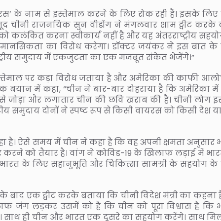
के नाम से इस्तेमाल करने के लिए रोक रही हैं। इसके लिए
ौजूद चीनी राजनयिक सुन वीडोंग ने मंगलवार शाम ट्वीट करके 
 कलंकित करना स्वीकार्य नहीं है और यह अंतरराष्ट्रीय सहयो
त मानसिकता का विरोध करेगा। डॉक्टर जयंकर ने इस बात के
रीय समुदाय में एकजुटता का एक मजबूत संकेत भेजेंगे।”
के इस्तेमाल पर कड़ा विरोध जताया है और अमेरिका की काफी आल
े एक बयान में कहा, “चीन ने बार-बार दोहराया है कि अमेरिका मे
 से जोड़ा और लगातार चीन की छवि खराब की है। चीनी लोग 
्रीय समुदाय दोनों ने स्पष्ट रूप से किसी वायरस को किसी देश या क्
ा है। ऐसे समय में चीन ने कहा है कि वह अपनी क्षमता अनुसार 
रने को तैयार है। वांग ने कोविड-19 के खिलाफ लड़ाई में भार
भारत के लिए सहानुभूति और चिकित्सा सामग्री के सहयोग के
के बाद एक ट्वीट करके बताया कि चीनी विदेश मंत्री का कहना ह
फ जंग लड़कर उसमें को है कि चीन को पूरा विश्वास है कि 
ा। साथ ही चीन और भारत एक दूसरे का सहयोग करेंगे। साथ म