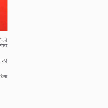
च को
रोना
श की
रेगा