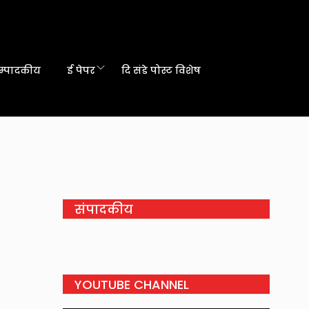
म्पादकीय
ई पेपर
दि संडे पोस्ट विशेष
संपादकीय
YOUTUBE CHANNEL