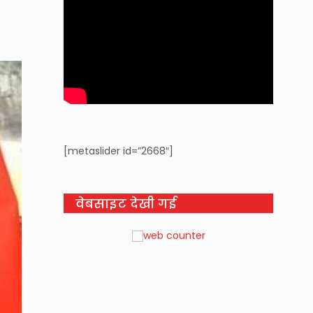
[metaslider id=”2668″]
वेबसाइट देखी गई