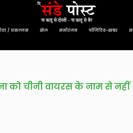
यां / चकल्लस
खेल
मनोरंजन
पॉजिटिव-खबर
स
ा को चीनी वायरस के नाम से नहीं