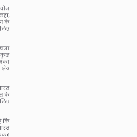
 चीन
कहा,
ग के
 लिए
ोचना
ं कुछ
इसका
षेत्र
भारत
त के
 लिए
ै कि
भारत
िलकर