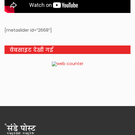
[metaslider id=”2668″]
वेबसाइट देखी गई