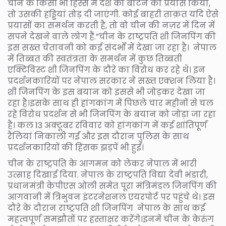
चीन के किसी भी हिस्से में देश को बाँटने का प्रयास किया,
तो उसकी हड्डियां तोड़ दी जाएंगी. कोई बाहरी ताक़त यदि ऐसे
प्रयासों का समर्थन करती है, तो वो चीन की नज़र में दिन में
सपने देखने वाले लोग हैं.”चीन के राष्ट्रपति शी जिनपिंग की
इस सख्त चेतावनी को कई संदर्भों में देखा जा रहा है। नेपाल
में तिब्बत की स्वतंत्रता के समर्थन में कुछ तिब्बती
एक्टिविस्ट शी जिनपिंग के दौरे का विरोध कर रहे थे। इन
प्रदर्शनकारियों पर नेपाल सरकार ने सख्त एक्शन लिया है।
शी जिनपिंग के इस बयान को इससे भी जोड़कर देखा जा
रहा है।इसके साथ ही हांगकांग में पिछले चार महीनों से चल
रहे विरोध प्रदर्शन से भी जिनपिंग के बयान को जोड़ा जा रहा
है। कल 13 अक्टूबर रविवार को हांगकांग में कई शांतिपूर्ण
रैलियां निकाली गईं और इस दौरान पुलिस के साथ
प्रदर्शनकारियों की हिंसक झड़पें भी हुईं।
चीन के राष्ट्रपति के आगमन को लेकर नेपाल में भारी
उत्साह दिखाई दिया. नेपाल के राष्ट्रपति विद्या देवी भंडारी,
प्रधानमंत्री केपीएस ओली समेत पूरा मंत्रिमंडल जिनपिंग की
आगवानी में त्रिभुवन इंटरनेशनल एयरपोर्ट पर पहुंचे थे। इस
दौरे के दौरान राष्ट्रपति शी जिनपिंग नेपाल के साथ कई
महत्वपूर्ण समझौतों पर हस्ताक्षर करेंगे।इनमें चीन के केरुंग