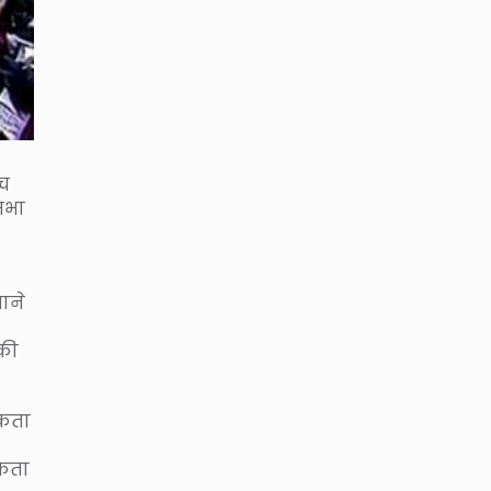
्च
सभा
ाने
 की
िकता
िकता