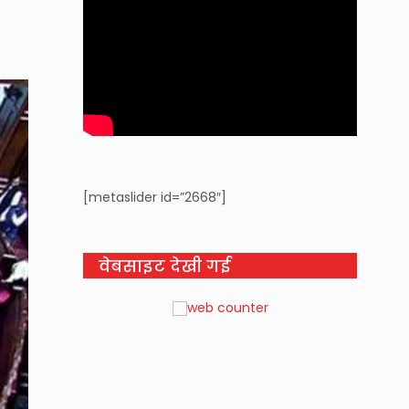
[metaslider id=”2668″]
वेबसाइट देखी गई