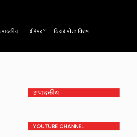
म्पादकीय
ई पेपर
दि संडे पोस्ट विशेष
संपादकीय
YOUTUBE CHANNEL