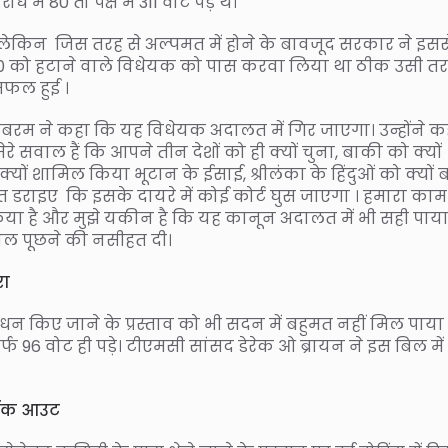
ें 80 तो पक्ष में 311 वोट पड़े थे।
 । लेकिन जिस तरह से अल्पमत में होने के बावजूद सरकार ने इसस
 को हटाने वाले विधेयक को पास करवा लिया था ठीक उसी त
फल हुई ।
बरम ने कहा कि यह विधेयक अदालत में गिर जाएगा। उन्होंने क
ेरे सवाल हैं कि आपने तीन देशों को ही क्यों चुना, बाकी को क्यों
 क्यों शामिल किया भूटान के ईसाई, श्रीलंका के हिंदुओं को क्यों 
मत डराइए कि इसके दायरे में कोई कोर्ट घुस जाएगा । हमारा काम
किया है और मुझे यकीन है कि यह कानून अदालत में भी सही पाय
सवाल पूछने की नसीहत दी।
रा
धन किए जाने के प्रस्ताव को भी सदन में बहुमत नहीं मिल पाया ह
र्फ 96 वोट ही पड़े। टीएमसी सांसद डेरेक ओ ब्रायन ने इस बिल में
वॉक आउट