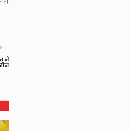
नेता
ी
त ने
ीरीज