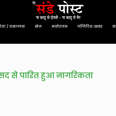
यां / चकल्लस
खेल
मनोरंजन
पॉजिटिव-खबर
स
ंसद से पारित हुआ नागरिकता