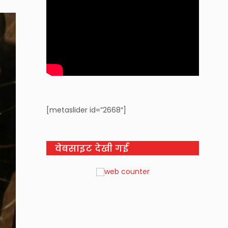
[metaslider id=”2668″]
वेबसाइट देखी गई