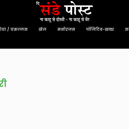
यां / चकल्लस
खेल
मनोरंजन
पॉजिटिव-खबर
स
री