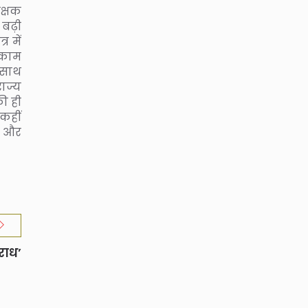
क्षक
 बढ़ी
र में
 काम
 साथ
ाज्य
की ही
 कहीं
है और
राध’