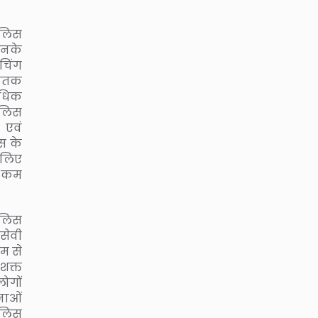
ुलिस
उनके
चिंग
घातक
ाधिक
ुलिस
 एवं
स के
 लिए
ी कम
ुलिस
सेवी
यम से
शक्त
ोगों
नाओं
ुलिस