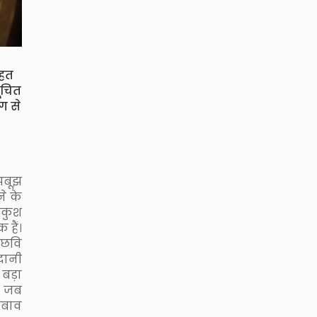
तहत
ूचित
ग से
झबूझ
े के
ंकुश
 हैं।
 छवि
दानी
क बड़ा
ं जब
दबाव