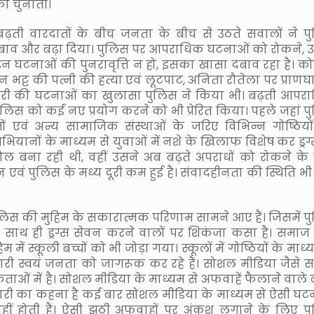
ी चुनौती।
ढ़ती वारदातों के बीच जनता के बीच से उठते सवालों ने प
बाव और बढ़ा दिया। पुलिस पर आपराधिक घटनाओं को रोकने, 
न घटनाओं की पुनरावृत्ति न हो, इसका खासा दबाव रहा है। को
भट्ट की पत्नी की हत्या एवं लूटपाट, अनिता रौतेला पर प्राण
ोरी की घटनाओं का खुलासा पुलिस ने किया भी। बढ़ती आपर
लिस को कई नए प्रयोग करने को भी प्रेरित किया। पहले जहां प
ों एवं अन्य सामाजिक संस्थाओं के जरिए विभिन्न गोष्ठियों
यानों के माध्यम से युवाओं में नशे के खिलाफ विशेष कर ड्रग्
ल बना रही थी, वहीं उसने अब बढ़ते अपराधों को रोकने के
एवं पुलिस के मध्य दूरी कम हुई है। संवादहीनता की स्थिति भ
पुलिस की मुहिम के सकारात्मक परिणाम सामने आए हैं। जिसमें प
सके साथ ही ड्रग्स सेवन करने वालों पर शिकंजा कसा है। समाज 
 में स्कूली बच्चों को भी जोड़ा गया। स्कूलों में गोष्ठियों के माध्
कारी स्वयं जनता को जागरूक कर रहे हैं। सोशल मीडिया जैसे स
ओं में है। सोशल मीडिया के माध्यम से अफवाहें फैलाने वाले ल
ारी का कहना है कई बार सोशल मीडिया के माध्यम से ऐसी घट
ीं होती हैं। ऐसी झूठी अफवाहों पर अंकुश लगाने के लिए प