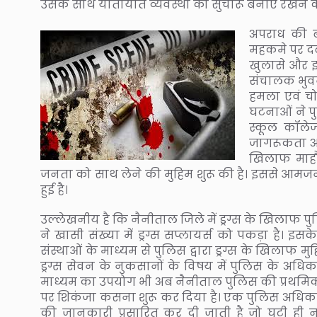
उसके साथ यातायात व्यवस्था को सुचारू बनाए रखने क
अपराध की ब
महकमे पर द
खुलासे और इ
संचालक भुवन 
हमला एवं च
घटनाओं ने पु
स्कूल कॉलेज
जागरूकता अभि
खिलाफ माहौ
जनता को साथ लेने की मुहिम शुरू की है। इससे आमजन 
हुई है।
उल्लेखनीय है कि नैनीताल जिले में ड्रग्स के खिलाफ 
ने खासी संख्या में ड्रग्स सप्लायर्स को पकड़ा है। इ
संस्थाओं के माध्यम से पुलिस द्वारा ड्रग्स के खिलाफ मुहिम
ड्रग्स सेवन के नुकसानों के विषय में पुलिस के अधि
माध्यम का उपयोग भी अब नैनीताल पुलिस की प्रथमिकता
पर शिकंजा कसना शुरू कर दिया है। एक पुलिस अधिक
की जानकारी प्रसारित कर दी जाती है जो घटी ही नह