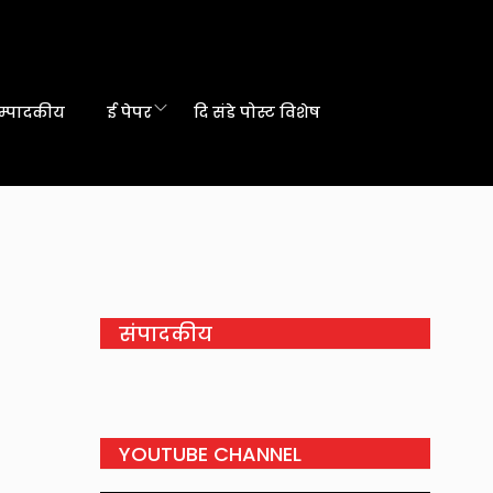
म्पादकीय
ई पेपर
दि संडे पोस्ट विशेष
संपादकीय
YOUTUBE CHANNEL