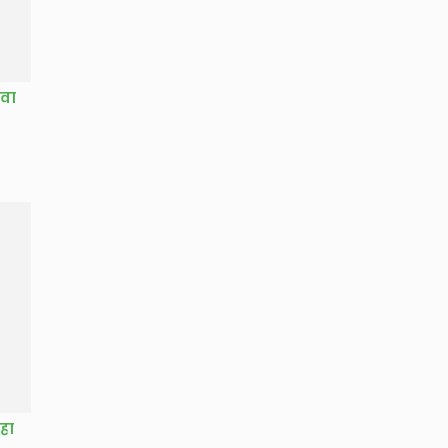
गवा
हा