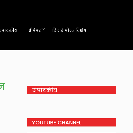
म्पादकीय
ई पेपर
दि संडे पोस्ट विशेष
ान
संपादकीय
YOUTUBE CHANNEL