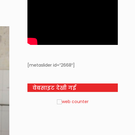
[metaslider id=”2668″]
वेबसाइट देखी गई