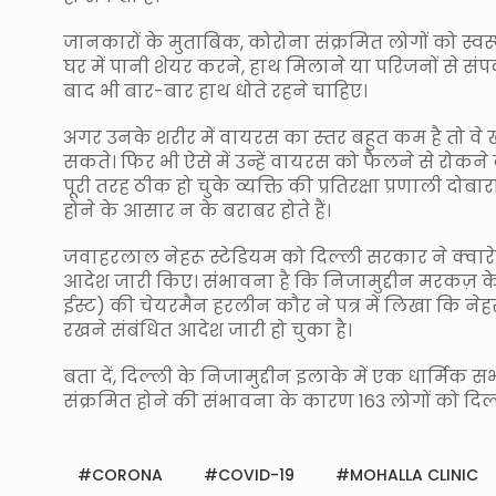
जानकारों के मुताबिक, कोरोना संक्रमित लोगों को स्वस
घर में पानी शेयर करने, हाथ मिलाने या परिजनों से संपर
बाद भी बार-बार हाथ धोते रहने चाहिए।
अगर उनके शरीर में वायरस का स्‍तर बहुत कम है तो वे 
सकते। फिर भी ऐसे में उन्हें वायरस को फैलने से रोक
पूरी तरह ठीक हो चुके व्‍यक्ति की प्रतिरक्षा प्रणाली दोब
होने के आसार न के बराबर होते हैं।
जवाहरलाल नेहरू स्टेडियम को दिल्ली सरकार ने क्‍वारेन
आदेश जारी किए। संभावना है कि निजामुद्दीन मरकज़ के
ईस्ट) की चेयरमैन हरलीन कौर ने पत्र में लिखा कि नेहर
रखने संबंधित आदेश जारी हो चुका है।
बता दें, दिल्ली के निजामुद्दीन इलाके में एक धार्मि
संक्रमित होने की संभावना के कारण 163 लोगों को दिल
CORONA
COVID-19
MOHALLA CLINIC