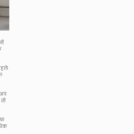
ों
फ
पहले
े
कअप
 तो
्फ
अधिक