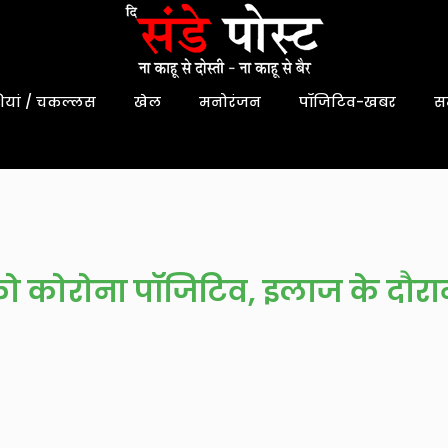
यां / चकल्लस
खेल
मनोरंजन
पॉजिटिव-खबर
स
को कोरोना पॉजिटिव, इलाज के दौर