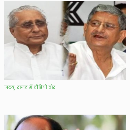
जदयू-राजद में वीडियो वॉर