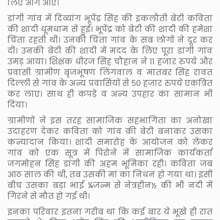
लिए आगे आए।
डांगी गांव में दिव्यांग भूपेंद्र सिंह की इकलौती बेटी कविता
की शादी धूमधाम से हुई। भूपेंद्र को बेटी की शादी की हमेशा
चिंता रहती थी। उनकी चिंता गांव के सब लोगों ने दूर कर
दी। उनकी बेटी की शादी में मदद के लिए पूरा डांगी गांव
उमड़ आया। शिक्षक धीरज सिंह चौहान ने ११ हजार रुपये और
प्रवासी ग्रामीण बृजभूषण लिंगवाल व मातबर सिंह रावत
दिल्ली से गांव के अन्य प्रवासियों से ५० हजार रुपये एकत्रित
कर लाए। साथ ही कपड़े व अन्य उपहार का सामान भी
दिया।
ग्रामीणों ने इस तरह सामाजिक सहभागिता का अनोखा
उदाहरण देकर कविता को गांव की बेटी बनाकर उसका
कन्यादान किया। शादी समारोह के आयोजन को लेकर
गांव को एक सूत्र में पिरोने में सामाजिक कार्यकर्ता
जगमोहन सिंह डांगी की अहम भूमिका रही। कविता जब
आठ साल की थी, तब उसकी मां का निधन हो गया था। इसी
बीच उसका बड़ा भाई ¼जन्म से नेत्रहीन½ की भी नदी में
गिरने से मौत हो गई थी।
इनका परिवार इतना गरीब था कि कई बार ये भूखे ही रात