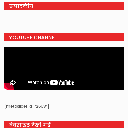
संपादकीय
YOUTUBE CHANNEL
[metaslider id=”2668″]
वेबसाइट देखी गई