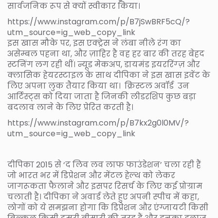
सार्वजनिक रूप से क्यों स्वीकार किया।
https://www.instagram.com/p/B7jSwBRF5cQ/?
utm_source=ig_web_copy_link
इस खास मौके पर, इस एक्ट्रेस ने लंबा नीले रंग का
असेम्बल पहना था, और ज़ाहिर है वह हर बार की तरह बेहद
स्टनिंग लग रही थीं। न्यूड मेकअप, डायमंड इयररिंग्ज़ और
क्लासिक हेयरस्टाइल के साथ दीपिका ने इस खास इवेंट के
लिए अपना लुक तैयार किया था। क्रिस्टल अवॉर्ड उन
आर्टिस्ट्स को दिया जाता है जिनकी लीडरशिप कुछ बड़ा
बदलाव लाने के लिए प्रेरित करती है।
https://www.instagram.com/p/B7kx2g0l0MV/?
utm_source=ig_web_copy_link
दीपिका 2015 से ‘द लिव लव लाफ फाउंडेशन’ चला रही हैं
जो भारत भर में डिप्रेशन और मेंटल हेल्थ को लेकर
जागरूकता फैलाने और इसपर रिसर्च के लिए कई प्रोग्राम
चलाती है। दीपिका ने अवार्ड लेते हुए अपनी स्पीच में कहा,
लोगों को ये समझना होगा कि डिप्रेशन और एंग्जायटी किसी