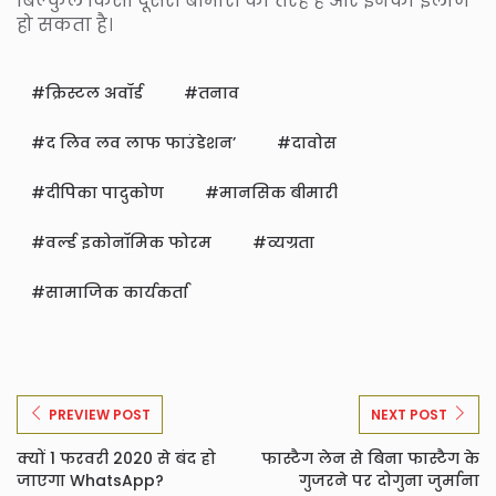
बिल्कुल किसी दूसरी बीमारी की तरह हैं और इनका इलाज
हो सकता है।
क्रिस्टल अवॉर्ड
तनाव
द लिव लव लाफ फाउंडेशन’
दावोस
दीपिका पादुकोण
मानसिक बीमारी
वर्ल्ड इकोनॉमिक फोरम
व्यग्रता
सामाजिक कार्यकर्ता
PREVIEW POST
NEXT POST
क्यों 1 फरवरी 2020 से बंद हो
फास्टैग लेन से बिना फास्टैग के
जाएगा WhatsApp?
गुजरने पर दोगुना जुर्माना