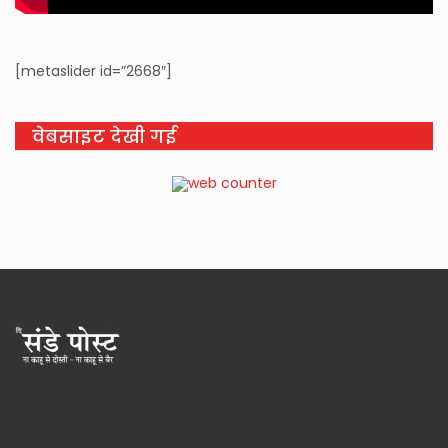
[metaslider id=”2668″]
वेबसाइट देखी गई