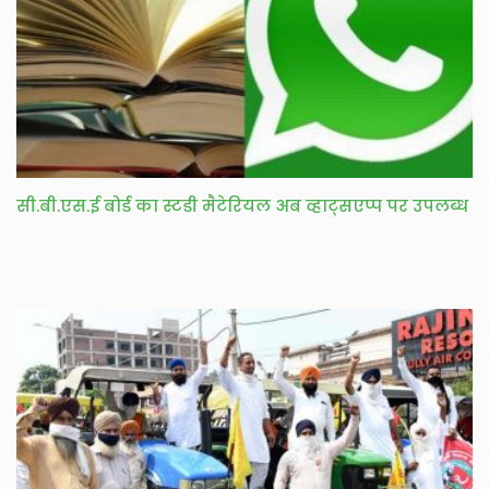
सी.बी.एस.ई बोर्ड का स्टडी मैटेरियल अब व्हाट्सएप्प पर उपलब्ध