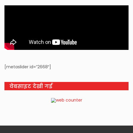
[metaslider id=”2668″]
वेबसाइट देखी गई