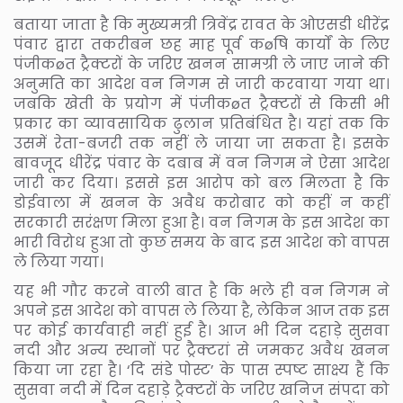
बताया जाता है कि मुख्यमत्री त्रिवेंद्र रावत के ओएसडी धीरेंद्र
पंवार द्वारा तकरीबन छह माह पूर्व कøषि कार्यों के लिए
पंजीकøत ट्रैक्टरों के जरिए खनन सामग्री ले जाए जाने की
अनुमति का आदेश वन निगम से जारी करवाया गया था।
जबकि खेती के प्रयोग में पंजीकøत ट्रैक्टरों से किसी भी
प्रकार का व्यावसायिक ढुलान प्रतिबंधित है। यहां तक कि
उसमें रेता-बजरी तक नहीं ले जाया जा सकता है। इसके
बावजूद धीरेंद्र पंवार के दबाब में वन निगम ने ऐसा आदेश
जारी कर दिया। इससे इस आरोप को बल मिलता है कि
डोईवाला में खनन के अवैध करोबार को कहीं न कहीं
सरकारी सरंक्षण मिला हुआ है। वन निगम के इस आदेश का
भारी विरोध हुआ तो कुछ समय के बाद इस आदेश को वापस
ले लिया गया।
यह भी गौर करने वाली बात है कि भले ही वन निगम ने
अपने इस आदेश को वापस ले लिया है, लेकिन आज तक इस
पर कोई कार्यवाही नहीं हुई है। आज भी दिन दहाड़े सुसवा
नदी और अन्य स्थानों पर ट्रैक्टरां से जमकर अवैध खनन
किया जा रहा है। ‘दि संडे पोस्ट’ के पास स्पष्ट साक्ष्य हैं कि
सुसवा नदी में दिन दहाड़े ट्रैक्टरों के जरिए खनिज संपदा को