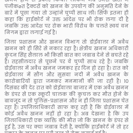
पंजीकøत ट्रैक्टरों को खनन के उपयोग की अनुमति देने के
बारे में पूछा गया तो उन्हांने चुप्पी साध ली। सिर्फ इतना ही
कहा कि हाईकोर्ट ने उक्त आदेश पर भी रोक लगा दी है
जबकि उक्त आदेश पर रोक भारी विरोध के चलते स्वयं वन
निगम द्वारा लगाई गई है।
जिला प्रशासन और खनन विभाग तो डोईवाला में अवैध
खनन को ही सिरे से नकार रहा है। क्षेत्रीय खनन अधिकारी
कुंदन सिंह सैलाल भी किसी बात का जबाब देने से बचते रहे
हैं। तहसीलदार से पूछने पर वे चुप्पी साध रहे हैं। जबकि
डोईवाला में अवैध खनन जमकर हर दिन हो रहा है। रात को
डोईवाला में सौंग और सुसवा नदी में अवैध खनन के
कारोबारियों द्वारा जमकर मनमानी की जा रही है। 10
दिसंबर की देर रात को डोईवाला बाजार में एक अवैध खनन
के डंपर से एक स्कूटी चालक की कुचल कर मौत होने के
बावजूद न तो पुलिस-प्रशासन और न ही जिला प्रशासन चेत
रहा है। उपजिलाधिकारी साफ कह रही हैं कि डोईवाला में
कोई अवैध खनन नहीं हो रहा है। अब देखना है कि उप
जिलाधिकारी एक व्यक्ति की मौत जो कि खनन के डंपर से
हुई है, उस पर क्या जबाब देती हैं, क्योंकि हाईकोर्ट ने तो हर