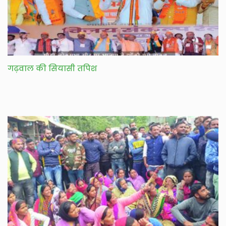
गढ़वाल की सियासी तपिश