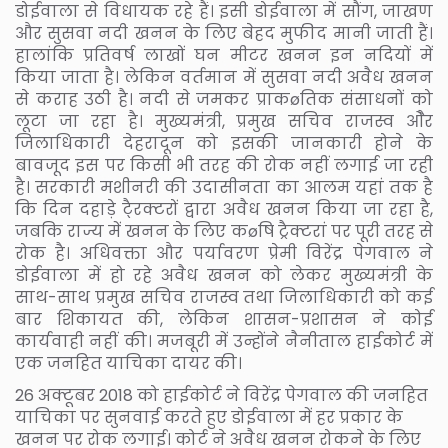
डोईवाला से विधायक रहे हैं। इसी डोईवाला में सौंग, जाखण
और सुसवा नदी खनन के लिए बेहद मुफीद मानी जाती हैं।
हालांकि प्रतिवर्ष लाखों घन मीटर खनन इन नदियों में
किया जाता है। लेकिन वर्तमान में सुसवा नदी अवैध खनन
से कराह उठी है। नदी से जमकर प्राकøतिक संसाधनों को
लूटा जा रहा है। मुख्यमंत्री, प्रमुख सचिव राजस्व ओैर
जिलाधिकारी देहरादून को इसकी जानकारी होने के
बावजूद इस पर किसी भी तरह की रोक नहीं लगाई जा रही
है। सरकारी मशीनरी की उदासीनता का आलम यहां तक है
कि दिन दहाड़े टै्रक्टरों द्वारा अवैध खनन किया जा रहा है,
जबकि राज्य में खनन के लिए कøषि ट्रैक्टरां पर पूरी तरह से
रोक है। अधिवक्ता और पर्यावरण प्रेमी विरेंद्र पेगवाल ने
डोईवाला में हो रहे अवैध खनन को लेकर मुख्यमंत्री के
साथ-साथ प्रमुख सचिव राजस्व तथा जिलाधिकारी को कई
बार शिकायत की, लेकिन शासन-प्रशासन ने कोई
कार्यवाही नहीं की। मजबूरी में उन्होंने नैनीताल हाईकोर्ट में
एक जनहित याचिका दायर की।
26 अक्टूबर 2018 को हाईकोर्ट ने विरेंद्र पेगवाल की जनहित
याचिका पर सुनवाई करते हुए डोईवाला में हर प्रकार के
खनन पर रोक लगाई। कोर्ट ने अवैध खनन रोकने के लिए