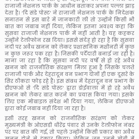
राजाजी नेशनल पार्क के आधीन बताकर अपना पल्ला झाड़
देता है। ‘दि संडे पोस्ट’ ने राजाजी नेशनल पार्क के निदेशक
सनातन से इस बारे में जानकारी ली तो उन्होंने किसी भी
बात का जबाब नहीं दिया, लेकिन इतना अवश्य कहा कि
सुसवा राजाजी नेशनल पार्क में नहीं आती है। यह कहकर
उन्होंने टेलीफोन रख दिया। इससे संदेह हो रहा है कि सुसवा
नदी पर अवैध खनन को लेकर प्रशासनिक मशीनरी में कुछ
न कुछ जरूर पक रहा है। जिसकी पर्देदारी बनाई जा रही है।
माना जा रहा है कि सुसवा नदी पर वर्षों से हो रहे अवैध
खनन को राजनीतिक संरक्षण मिला हुआ है जिसके चलते
राजाजी पार्क और देहरादून वन प्रभाग दोनों ही एक दूसरे के
सिर ठीकरा फोड़ रहे हैं। इस संबध में देहरादून वन प्रभाग के
डीएफओ से ‘दि संडे पोस्ट’ द्वारा डोईवाला में हो रहे अवैध
खनन को लेकर बात करने का प्रयास किया गया। इसके
लिए एक मोबाइल संदेश भी दिया गया, लेकिन डीएफओ
द्वारा कोई जबाब नहीं दिया जा रहा है।
इसी तरह खनन को राजनीतिक सरंक्षण को लेकर
मुख्यमंत्री के ओएसडी धीरेंद्र पंवार से उनके टेलीफोन नंबर
पर पर बात की गई, तो पहले उन्होंने किसी प्रकार का अवैध
खनन होने से इंकार किया। लेकिन जब उनसे खेती में