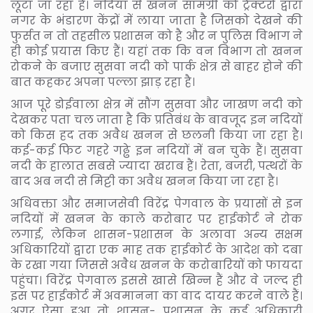
लूटा जा रहा है। नदियां से खनन सामग्री को ट्रैक्टरों द्वारा
नगर के भंडारण केंद्रों में लाया जाता है जिसको देखने की
फुर्सत न तो तहसील प्रशासन को है और न पुलिस विभाग ने
ही कोई प्रयास किए हैं। यहां तक कि वन विभाग तो खनन
रोकने के बजाए सुसवा नदी को पार्क क्षेत्र से बाहर होने की
बात कहकर अपना पल्ला झाड़ रहा है।
आज पूरे डोईवाला क्षेत्र में सौंग सुसवा और जाखण नदी को
देखकर पता चल जाता है कि प्रतिबंध के बावजूद इन नदियों
को किस हद तक अवैध खनन से छलनी किया जा रहा है।
कई-कई फिट गहरे गढ्ढे इन नदियों में बन चुके हैं। सुसवा
नदी के हालात सबसे ज्यादा खराब हैं। रेता, बजरी, पत्थरों के
बाद अब नदी से मिट्टी का अवैध खनन किया जा रहा है।
अधिवक्ता और समाजसेवी विरेंद्र पेगवाल के प्रयासों से इन
नदियों में खनन के काले करोबार पर हाईकोर्ट ने रोक
लगाई, लेकिन शासन-प्रशासन के अलावा अन्य सक्षम
अधिकारियों द्वारा एक माह तक हाईकोर्ट के आदेश को दबा
के रखा गया जिससे अवैध खनन के करोबारियों को फायदा
पहुंचा। विरेंद्र पेगवाल इससे खासे खिन्न हैं और वे जल्द ही
इस पर हाईकोर्ट में अवमानना का वाद दायर करने वाले हैं।
अगर ऐसा हुआ तो शासन- प्रशासन के कई अधिकारी