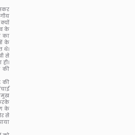
जमकर
ागीय
क्यों
व के
ग का
ं के
त थे।
ी से
 ही।
े की
़ की
ंचाई
्रमुख
करके
ग के
र से
 पाया