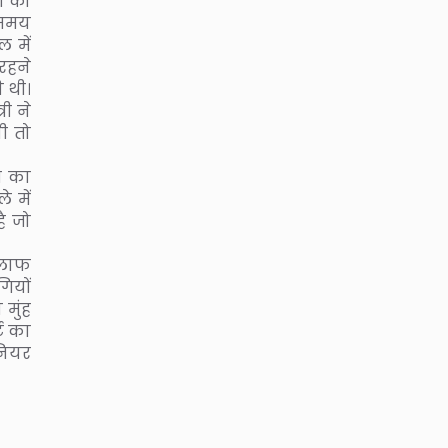
ं को
 समय
 में
रहने
ी थी।
री ने
ी तो
ग का
 में
ै जो
िलाफ
ियों
मुंह
्ट का
नियर