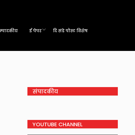
म्पादकीय
ई पेपर
दि संडे पोस्ट विशेष
संपादकीय
YOUTUBE CHANNEL