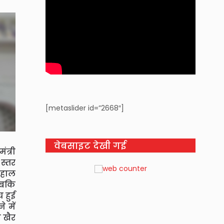
[metaslider id=”2668″]
वेबसाइट देखी गई
त्री
स्तर
ा हाल
 जबकि
च हुई
े में
 खैर