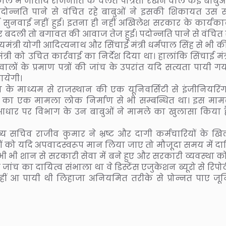
 में जातीय राजनीति के चलते पात्रता रखने वाले कई बाबुओ
दोन्नति पाने से वंचित रहे बाबुओं ने इसकी शिकायत उस
सुनवाई नहीं हुई। इतना ही नहीं अखिलेश सरकार के कार्यकाल
र बदली तो बगावत की आवाज तेज हुई। पदोन्नति पाने से वंचित 
ंत्री योगी आदित्यनाथ और सिंचाई मंत्री धर्मपाल सिंह से भी क
ंत्री को उचित कार्रवाई का निर्देश दिया था। हालांकि सिंचाई मंत्
ालों के प्रमाण पत्रों की जांच के उपरांत यदि सत्यता पायी गय
ायेगी।
षा के माध्यम से राजस्थान की एक यूनिवर्सिटी से इंजीनियरिं
ह का एक मामला लोक निर्माण से भी सम्बन्धित था। इस मामले
 आधार पर विभाग के उन बाबुओं ने मामले का खुलासा किया ह
मुख्य सचिव राजीव कुमार ने भ्रष्ट और दागी कर्मचारियों के ख
ं को यदि अपवादस्वरूप मान लिया जाए तो मौजूदा समय में दाग
 भी शान से सरकारी सेवा में बने हुए और सरकारी व्यवस्था को 
की जांच का दायित्व संभाला था वे डिस्टेंस एजुकेशन ब्यूरो से रिपोर
नहीं आ पायी थी लिहाजा अनियमित तरीके से प्रोन्नत पाए जू