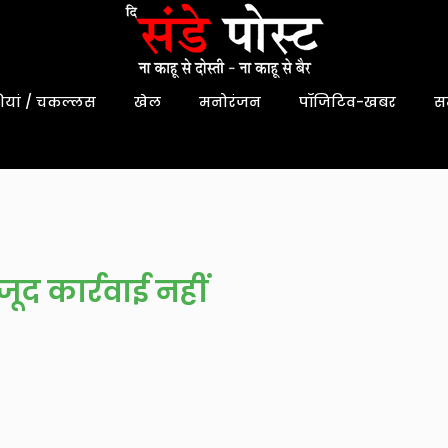
यां / चकल्लस
खेल
मनोरंजन
पॉजिटिव-खबर
स
जूद कार्रवाई नहीं