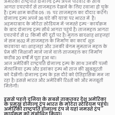
अमेरिकी राष्ट्रपति डोनाल्ड ट्रम्प अपने परिवार के साथ
आगरा एयरपोर्ट से ताजमहल देखने के लिए रवाना हो चुके
हैं। ट्रम्प शाम करीब 05 : 15 पर ताजमहल का दीदार करेंगे।
डोनाल्ड ट्रम्प अपने 36 घंटे की यात्रा पर भारत में हैं।
अहमदाबाद के मोटेरा स्टेडियम में ‘नमस्ते ट्रम्प ‘ कार्यक्रम
के बाद डोनाल्ड ट्रम्प सीधे आगरा पहुंचे हैं। ताजमहल आगरा
एयरपोर्ट से 12 किमी की दूरी पर है। मुग़ल बादशाह शाहजहां
ने सन 1632 में ताजमहल के निर्माण का कार्य शुरू
करवाया था। शाहजहां और उनकी बेगम मुमताज महल के
प्रेम की निशानी माने जाने वाले ताजमहल का निर्माण
करीब 20 वर्षों में पूरा हुआ था।
आज अमेरिकी राष्ट्रपति डोनाल्ड ट्रम्प के साथ उनकी पत्नी
मेलानिया ट्रम्प और इवांका ट्रम्प भी ताज की ख़ूबसूरती
को देखेंगी। डोनाल्ड ट्रम्प के इस दौरे को ऐतिहासिक मन जा
रहा है। इससे भारत और अमेरिकी रिश्तों को और मजबूती
मिलेगी।
इससे पहले
दुनिया के सबसे ताकतवर देश अमेरिका
के प्रमुख डोनाल्ड ट्रंप भारत के मोटेरा स्टेडियम पहुंचे।
अमेरिकी राष्ट्रपति डोनाल्ड ट्रंप ने यहां नमस्ते ट्रंप
कार्यक्रम को संबोधित किया।