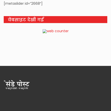
[metaslider id=”2668″]
वेबसाइट देखी गई