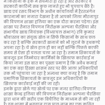
में किसानों के हक में सेंधमारी हो रही है और सरकार व
सरकारी कारिन्दें सब कुछ जानते हुए भी चुपचाप बैठे हैं।
खाद्य एवं रसद विभाग के अधीन कार्यालयों में हैरतअंगेज
कारनामों का नजारा देखना है तो आपको जिला मीरजापुर
की विपणन शाखा हलिया का एक दौरा करना पड़ेगा। इस
शाखा पर तैनात विपणन निरीक्षक अल्पना चैरसिया और
संभागीय खाद्य नियंत्रक (विंध्याचल संभाग) रवि कुमार
श्रीवास्तव का संयुक्त खेल न सिर्फ किसानों के साथ छल
कर रहा है बल्कि सरकारी खजाने को भी लूटने के हथकण्डे
अपना रहा है। ये खेल हाल ही का नहीं बल्कि पिछले काफी
समय से ऐसा ही चलता चला आ रहा है। तमाम शिकायतों के
बावजूद इन जिम्मेदार कार्मिकों के खिलाफ कार्रवाई न
किया जाना इस बात का पुख्ता प्रमाण है कि अवैध कमाई
का एक बड़ा हिस्सा शासन स्तर पर बैठे आला अधिकारियों
तक भी पहुंचाया जा रहा है अन्यथा क्या वजह है कि तमाम
प्रमाणिक शिकायतों के बावजूद इन अधिकारियों के
खिलाफ कार्रवाई नहीं की जा रही।
इनके द्वारा खेले गए खेलों पर एक नजर डालिए। विपणन
शाखा केन्द्र हलिया की विपणन निरीक्षक अल्पना चैरसिया
द्वारा धान की खरीद एक बिचैलिए के माध्यम से की जा रही
है। इस शाखा में भगवान दास पाल नाम का एक कथित