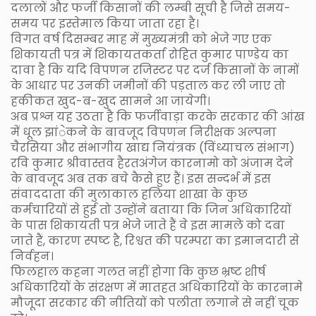
दलालों और फर्जी किसानों की लम्बी सूची है जिसे समय-
समय पर इस्तेमाल किया जाता रहा है।
विगत वर्ष दिसम्बर माह में मुख्यमंत्री को भेजे गए एक
शिकायती पत्र में शिकायतकर्ता रोहित कुमार पाण्डेय का
दावा है कि यदि विपणन रजिस्टर पर दर्ज किसानों के नामों
के आधार पर उनकी जमीनों की पड़ताल कर ली जाए तो
हकीकत खुद-ब-खुद सामने आ जायेगी।
अब प्रश्न यह उठता है कि फर्जीवाड़ा करके सरकार की आंख
में धूल झांेकने के बावजूद विपणन निरीक्षक अल्पना
चैरसिया और संभागीय खाद्य नियंत्रक (विंध्याचल संभाग)
रवि कुमार श्रीवास्तव हैरतअंगेज कारनामो को अंजाम देने
के बावजूद अब तक बचे कैसे हुए हैं। इस सन्दर्भ में इस
संवाददाता की मुलाकाल हलिया शाखा के कुछ
कर्मचारियों से हुई तो उन्होंने बताया कि जिन अधिकारियों
के पास शिकायती पत्र भेजे जाते हैं वे इस मामले को दबा
जाते हैं, कारण स्पष्ट है, रिश्वत की परम्परा का इमानदारी से
निर्वहन।
फिलहाल कहना गलत नहीं होगा कि कुछ भ्रष्ट शीर्ष
अधिकारियों के संरक्षण में मातहत अधिकारियों के कारनामे
मौजूदा सरकार की नीतियों को पलीता लगाने से नहीं चूक