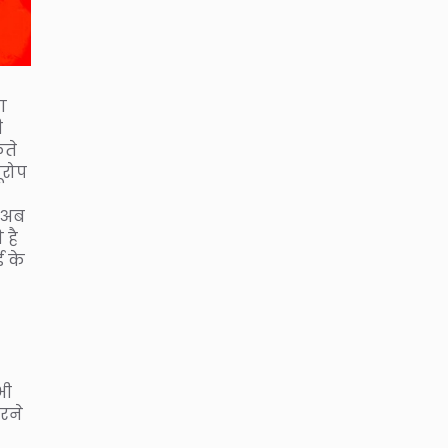
का
ी
कते
ूरोप
े अब
 है
ई के
भी
रने