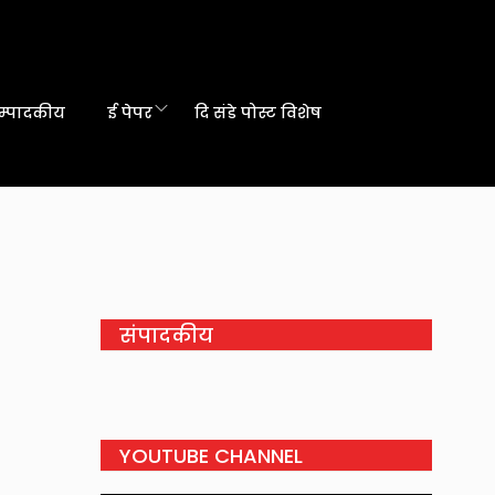
म्पादकीय
ई पेपर
दि संडे पोस्ट विशेष
संपादकीय
YOUTUBE CHANNEL