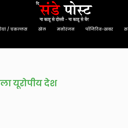
यां / चकल्लस
खेल
मनोरंजन
पॉजिटिव-खबर
स
हला यूरोपीय देश