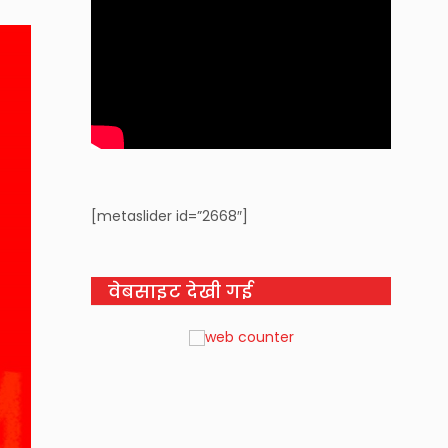
[metaslider id=”2668″]
वेबसाइट देखी गई