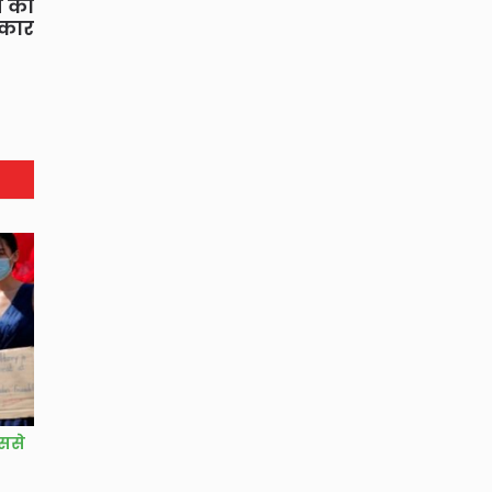
प का
कार
इससे