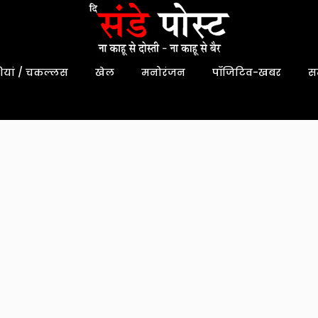
यां / चकल्लस
खेल
मनोरंजन
पॉजिटिव-खबर
स