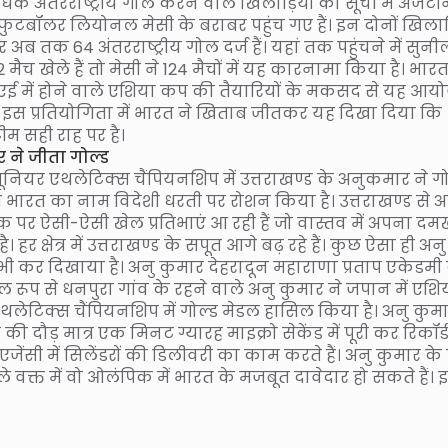
र्वाधिक अंतरराष्ट्रीय गोल करने वाले खिलाड़ियों की सूची में अर्जेंटी
फुटबॉलर लियोनल मेसी के बराबर पहुंच गए हैं। इन दोनों खिलाड़
 अब तक 64 अंतरराष्ट्रीय गोल दर्ज हैं। यहां तक पहुंचने में सुनी
े 102 मैच खेले हैं तो मेसी ने 124 मैचों में यह कारनामा किया है। भारत
 यूएई में होने वाले एशिया कप की तैयारियों के मकसद से यह आ
 इस प्रतियोगिता में भारत ने खिताब जीतकर यह दिखा दिया कि
म सही राह पर है।
 ने जीता गोल्ड
नियर एथलेटिक्स चैंपियनशिप में उत्तराखण्ड के अनुकमार ने गो
 भारत का नाम विदेशी धरती पर रोशन किया है। उत्तराखण्ड से 
क पर ऐसी-ऐसी खेल प्रतिभाएं आ रही हैं जो वास्तव में अपना द
ै। हर क्षेत्र में उत्तराखण्ड के सपूत आगे बढ़ रहे हैं। कुछ ऐसा ही अनु
भी कर दिखाया है। अनु कुमार देहरादून महाराणा प्रताप एकेडमी
 मूल रूप से धनपुरा गांव के रहने वाले अनु कुमार ने जपान में एश
लेटिक्स चैंपियनशिप में गोल्ड मेडल हासिल किया है। अनु कुमा
की दौड़ मात्र एक मिनट ग्यारह माइक्रो सेकेंड में पूरी कर रिकॉर्
जेंसी में सिलेंडरों की डिलीवरी का काम करते हैं। अनु कुमार के
क्त में वो ओलंपिक में भारत के मजबूत दावेदार हो सकते हैं। 