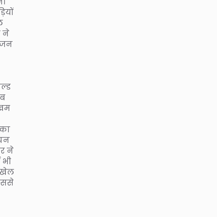
ना
ियों
ल
 ने
योजन
ल्ड
अब
मखम
 का
ियन
र ने
ड भी
 खेल
इससे