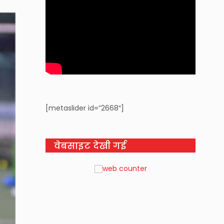
[metaslider id=”2668″]
वेबसाइट देखी गई