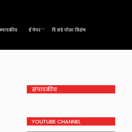
म्पादकीय
ई पेपर
दि संडे पोस्ट विशेष
संपादकीय
YOUTUBE CHANNEL