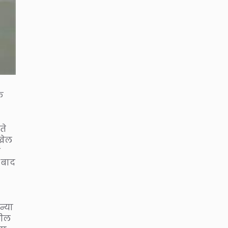
े
ते
 खेल
व
े बाद
न्या
नील