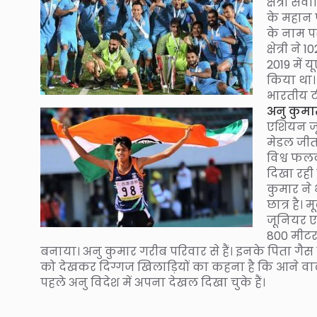
क्षेत्री स
के महान 
के नाम पर
क्षेत्री न
2019 में
किया था।
भारतीय टी
अनु कुमार
एशियन जू
मेडल जीत
विश्व फल
दिखा रही ह
कुमार ने 
छात्र है।
जूनियर एथ
800 मीटर 
बनाया। अनु कुमार गरीब परिवार से हैं। इनके पिता गैस ए
को देखकर दिग्गज खिलाड़ियों का कहना है कि आने वाले व
पहले अनु विदेश में अपना देखल दिखा चुके हैं।