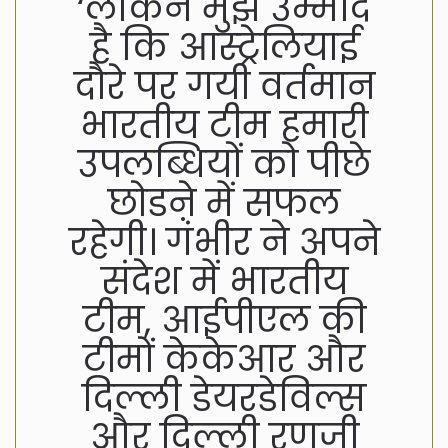
‘लेकिन मुझे उम्मीद
है कि आस्ट्रेलियाई
दौरे पर गयी वर्तमान
भारतीय टीम हमारी
उपलब्धियों को पीछे
छोडऩे में सफल
रहेगी। गंभीर ने अपने
संदेश में भारतीय
टीम, आईपीएल की
टीमों केकेआर और
दिल्ली डेयरडेविल्स
और दिल्ली रणजी