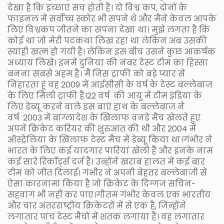
देखा है कि इच्छाएं सच होती है। दो विश्व कप, दोनों के
फाइनल में सर्वोच्च स्कोर भी सपने थे और मैंने केवल आपके
लिए विश्वकप जीतने का सपना देखा था। मुझे लगता है कि
कोई था जो मेरी पटकथा लिख रहा था लेकिन अब उसकी
स्याही खत्म हो गयी है। लेकिन इस बीच उसने कुछ आकर्षक
अध्याय लिखे। इनमें दुनिया की नंबर टेस्ट टीम का हिस्सा
बनना सबसे अहम है। मैं जिस ट्राफी को बड़े प्यार से
निहारता हूं वह 2009 में आईसीसी के वर्ष के टेस्ट बल्लेबाज
के लिए मिली ट्राफी है।22 वर्ष की आयु में टीम इंडिया के
लिए डेब्यू करने वाले इस बाएं हाथ के बल्लेबाज ने
वर्ष 2003 में बांग्लादेश के खिलाफ वनडे मैच खेलते हुए
अपने क्रिकेट करियर की शुरुआत की थी और 2004 में
ऑस्ट्रेलिया के खिलाफ टेस्ट मैच में डेब्यू किया था।गंभीर ने
भारत के लिए कई यादगार पारियां खेली हैं और इनके नाम
कई सारे रिकॉर्ड्स दर्ज है। उन्होंने खराब हालत में कई बार
टीम को जीत दिलाई। गंभीर ने अपनी बेहतर बल्लेबाजी से
ऐसा कारनामा किया है जो क्रिकेट के दिग्गज सचिन-
सहवाग भी नहीं कर पाए।गौतम गंभीर केवल एक भारतीय
और चार अंतरराष्ट्रीय क्रिकेटरों में से एक है, जिन्होंने
लगातार पांच टेस्ट मैचों में शतक लगाया है। वह लगातार