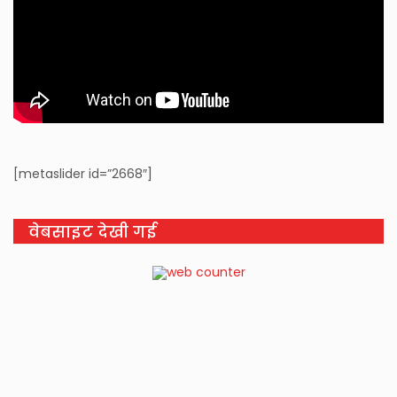
[metaslider id=”2668″]
वेबसाइट देखी गई