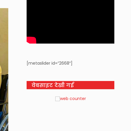
[metaslider id=”2668″]
वेबसाइट देखी गई