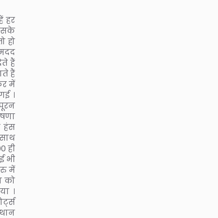
ें हर
इसके
ो हो
 मदद
 हैं
े हैं
 में
गई ।
 पूरन
ोषणा
 हंस
 साथ
0 ही
ोई भी
 में
ा को
या ।
र्ट्स
्थान