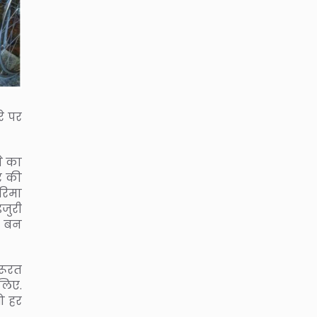
रे पर
े का
र की
रिमा
जुरी
ा बन
रूरत
 लिए.
तो हर