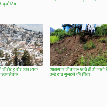
ई चुनौतियां
ड़ी में डोर टू डोर आवश्यक
आसमान में बादल छाते ही हो जाती ह
गे स्वयंसेवक
उन्हें रात गुजरने की चिंता