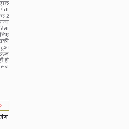
लहाल
पिता
कर 2
ठाना
रिमा
 लिए
 उसकी
त हुआ
 उडन
ही हो
वासन
 जंग