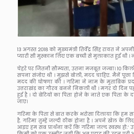
13 अगस्त 2018 को मुख्यमंत्री तिर्वेंद्र सिंह रावत ने
प्यारी सी मुस्कान लिए एक बच्ची से मुलाकात हुई थी ।
चेहरे पर जितनी सौम्यता, उतना मजबूत जज्बा। 10 किल
सपना संजोए थी । मुझसे बोली, मदद चाहिए. मैनें पूछ
मदद की घोषणा की । गरिमा ने नाम के मुताबिक प्रदर्
उत्तराखंड का गौरव बनने निकली थी । मगर दो दिन पह
हुई है । दो बेटियों का पिता होने के नाते एक पिता 
जाए।
गरिमा के पिता से बात करके भरोसा दिलाया कि हम स
है. गरिमा तुम्हें जल्दी ठीक होना है । अपने खेल के ल
आइए हम सब प्रार्थना करें कि गरिमा जल्द स्वस्थ हो.’ उत्
किसी को एक उम्मीद जगी कि अब पहाड की उडन परी अपन