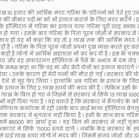
13 लाख 10 हजार की आर्थिक मदद गरिमा के परिजनों को देते हुए उन्ह
ा की बीमार पड़ी मां को भी इलाज कराने के लिए मदद करेंगे । 
 के हॉस्पिटल में गरिमा का इलाज चला गरिमा पूरी तरह स्वस्थ त
सोल हो गया । इसके बाद गरिमा के पिता पूरन जोशी ने सरकार से
 साथ ही यह भी कहा कि वह तो 2 लाख तक की आर्थिक मदद देते
 है । गरिमा के पिता पूरन जोशी अपना दुख व्यक्त करते हुए बतात
 है लोगों ने आर्थिक सहायता भी बंद कर दी है । इस के चक्कर
ए और वह सफदरजंग हॉस्पिटल में पैसे के अभाव में दम तोड़ 
गरिमा के समक्ष कहा था कि वह मां और बेटी दोनों का इलाज कराएंगे ।
 दिया । उनके कारण ही मेरी पत्नी की मौत हो गई । सरकार की घ
े देने से मुंह फेर लिया । हालांकि अब गरिमा के इलाज के लिए
 के इलाज के लिए 2 लाख रुपये की मदद की है । लेकिन उसी के
 लाख के बिल हो गए थे जिसमें से सरकार ने सिर्फ 13 लाख 1000
ी नहीं दिया गया है । वह बताते हैं कि सरकार ने बैंगलोर के क
णिपाल कर्नाटक में रही उसके बाद साईं माला हॉस्पिटल बेंगलुरु
क सरकार ने भुगतान नहीं किया है । इसी के साथ साथ गरिम
समें 96000 का खर्चा हुआ । वह बिल भी सरकार ने नहीं चुका
अकाउंट में सिर्फ 71000 रुपये डालें । जबकि केंद्र सरकार के स्पो
से ढाई लाख रुपए लोगों ने मदद की । जिसमें संजय जोशी और उत