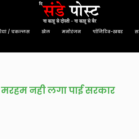
यां / चकल्लस
खेल
मनोरंजन
पॉजिटिव-खबर
स
पर मरहम नही लगा पाई सरकार