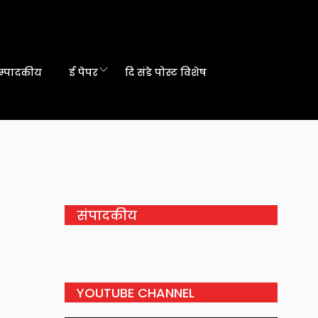
म्पादकीय
ई पेपर
दि संडे पोस्ट विशेष
संपादकीय
YOUTUBE CHANNEL