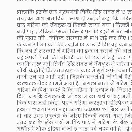
हालांकि इसके बाद मुख्यमंत्री त्रिवेंद्र सिंह रावत ने 
तरह का आश्वासन दिया । साथ ही उन्होंने कहा कि गरिम
बाद गरिमा को बेंगलुरु से दिल्ली लाया गया । दिल्ली
नहीं पाई , लेकिन उसका बिस्तर पर पड़े रहने से बेड 
की गुहार की । लेकिन सरकार ने हाथ खड़े कर दिए ।
लेकिन गरिमा के लिए उन्होने 13 लाख दे दिए वह कम नहीं
कि जब से सरकार ने गरिमा का इलाज कराने की बात कही
वह अपनी पत्नी की बीमारी का भी इलाज नहीं करा पा
जबकि मुख्यमंत्री त्रिवेंद्र सिंह रावत ने बेंगलुरु में 
जोशी कहते हैं कि उत्तराखंड सरकार ने मुझे अपंग बना
बाजी उन पर भारी पडी । जिसके चलते ही लोगों ने पैस
कल्चरल सेंटर सामने आया है । मंगला माता ने गरिमा
गरिमा के पिता कहते हैं कि गरिमा के इलाज के लिए 18
दिए । जबकि बेंगलुरु के जो इलाज का खर्च था वह अभी भ
बिल पास नहीं किए । पहले गरिमा कस्तूरबा हॉस्पिटल म
इलाज कराया गया जहां उसका 60,000 का बिल अभी त
दो बार एयर एंबुलेंस के जरिए दिल्ली लाया गया, जि
उत्तराखंड के खेल मंत्री अरविंद पांडे ने गरिमा के बैंक 
अथॉरिटी ऑफ इंडिया ने भी 5 लाख की मदद की है । दो 