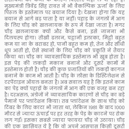
मुख्यमंत्री त्रिवेंद्र सिंह रावत ने भी वैकल्पिक ऊर्जा के लिए
पिरूल के इस्तेमाल पर बयान दिया है। देखना होगा कि यह
बयान से आगे बढ़ पाता है या नहीं। पहाड़ के जंगलों में आग
के लिए चीड़ को खलनायक के रूप में देखा जाता है। मगर
चीड़ खलनायक क्यों और कैसे बना, इसे जानना भी
दिलचस्प होगा। तीखी ढलान, चट्टानी इलाका, मिट्टी बहुत
कम या ना के बराबर हो, पानी बहुत कम हो, तेज और सीधी
धूप आती हो, ऐसे स्थानों के लिए चीड़ को प्रकूति ने तैयार
किया था। चीड़ का व्यावसायिक इस्तेमाल भी खूब होता है।
इस पेड़ की लकड़ी मकान बनाने और दूसरे कामों में
इस्तेमाल होती है। चीड़ की कुछ प्रजातियों की लकड़ी कागज
बनाने के काम भी आती है। चीड़ के लीसा के डिस्टिलेशन से
टरपेंटाइन ऑयल बनता है। अब सवाल यह है कि इतने काम
का पेड़ क्यों पहाड़ों के जंगलों में आग की एक वजह बन रहा
है। दरअसल, अंग्रेजों ने व्यावसायिक कारणों से चीड़ का बड़े
पैमाने पर प्लांटेशन किया। तब प्लांटेशन के साथ चीड़ को
टिंबर के लिए काटा भी जाता था, लेकिन १९८१ के बाद १०००
मीटर से ज्यादा ऊंचाई पर हर तरह के पेड़ के काटने पर रोक
लग गई। इसका सबसे ज्यादा फायदा चीड़ ने उठाया। चीड़
की एक खासियत ये है कि वो अपने आसपास किसी दूसरी