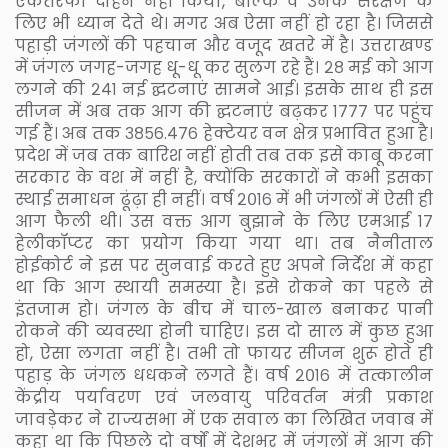
एकतरफा दोहन नहीं किया, बल्कि वे उनके संरक्षण के
लिए भी ध्यान देते थे। मगर अब ऐसा नहीं हो रहा है। जिससे
पहाड़ी जंगलों की पहचान और वजूद खतरे में है। उत्तराखण्ड
में जंगल जगह-जगह धू-धू कर सुलग रहे हैं। २८ मई को आग
लगने की २४१ नई द्घटनाएं सामने आई। इसके साथ ही इस
सीजन में अब तक आग की द्घटनाएं बढ़कर १७७७ पर पहुंच
गई हैं। अब तक ३८५६.४७६ हेक्टेयर वन क्षेत्र प्रभावित हुआ है।
प्रदेश में जब तक बारिश नहीं होती तब तक इसे काबू करना
सरकार के वश में नहीं है, क्योंकि सरकारों ने कभी इसका
स्थाई समाधन ढूंढ़ा ही नहीं। वर्ष २०१६ में भी जंगलों में ऐसी ही
आग फैली थी। उस वक्त आग बुझाने के लिए एमआई १७
हेलीकॉप्टर का प्रयोग किया गया था। तब नैनीताल
होईकोर्ट ने इस पर सुनवाई करते हुए अपने निर्देश में कहा
था कि आग स्थायी समस्या है। इसे रोकने का पहले से
इंतजाम हो। जंगल के बीच में चाल-खाल बनाकर पानी
रोकने की व्यवस्था होनी चाहिए। इस दो साल में कुछ हुआ
हो, ऐसा लगता नहीं है। तभी तो फायर सीजन शुरू होते ही
पहाड़ के जंगल धधकने लगते हैं। वर्ष २०१६ में तत्कालीन
केंद्रीय पर्यावरण एवं जलवायु परिवर्तन मंत्री प्रकाश
जावड़ेकर ने राज्यसभा में एक सवाल का लिखित जवाब में
कहा था कि पिछले दो वर्षों में देशभर में जंगलों में आग की