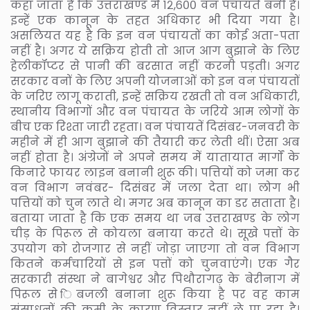
कहा जाता है कि उत्तराखण्ड में १२,६०० वन पचांयतें बनी हैं।
इन्हें एक कानून के तहत अधिकार भी दिया गया है।
असलियत यह है कि इन वन पंचायतों का कोई अता-पता
नहीं है। अगर ये सक्रिय होती तो आज आग बुझाने के लिए
हेलीकॉप्टर से पानी की बरसात नहीं करनी पड़ती। अगर
सरकार वनों के लिए अपनी योजनाओं को इन वन पंचायतों
के जरिए लागू कराती, इन्हें सक्रिय रखती तो वन अधिकारी,
स्थानीय विभागों और वन पंचायत के जरिये आम लोगों के
बीच एक रिश्ता जारी रहता। वन पंचायतें दिसंबर-जनवरी के
महीने में ही आग बुझाने की तैयारी कर लेती थीं। ऐसा अब
नहीं होता है। अंग्रेजों ने अपने समय में यातायात मार्गों के
किनारे फायर लाइन बनानी शुरू की। पत्तियों को जमा कर
वन विभाग नवंबर- दिसंबर में जला देता था। लोग भी
पत्तियों को चुन लाते थे। मगर अब कानून का डर सताता है।
बताया जाता है कि एक समय था जब उत्तराखण्ड के लोग
चीड़ के पिरूल से कोयला बनाया करते थे। सूखे पत्तों के
उपयोग को रोजगार से नहीं जोड़ा जाएगा तो वन विभाग
कितने कर्मचारियों से इन पत्तों को चुनवाएंगे। एक गैर
सरकारी संस्था ने बागेश्वर और पिथौरागढ़ के बेरीनाग में
पिरूल से िबजली बनाना शुरू किया है पर वह काम
संसाधनों की कमी के कारण विस्तार नहीं ले पा रहा है।