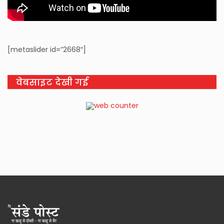
[metaslider id=”2668″]
वेबसाइट देखी गई