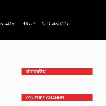
म्पादकीय
ई पेपर
दि संडे पोस्ट विशेष
संपादकीय
YOUTUBE CHANNEL