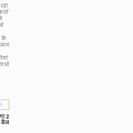
 रहा
कर्ता
ने
ने
 के
ि आज
ियां
ेताओ
गा 2
 बैन