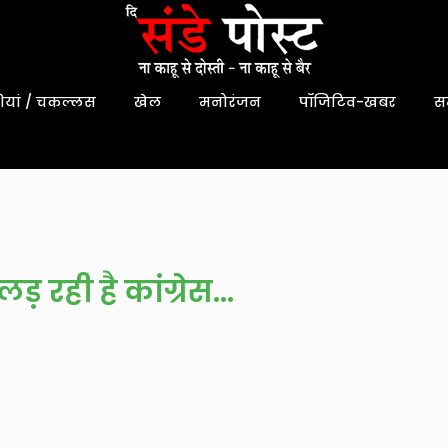
यां / चकल्लस
खेल
मनोरंजन
पॉजिटिव-खबर
स
ड़ रही है कांग्रेस…