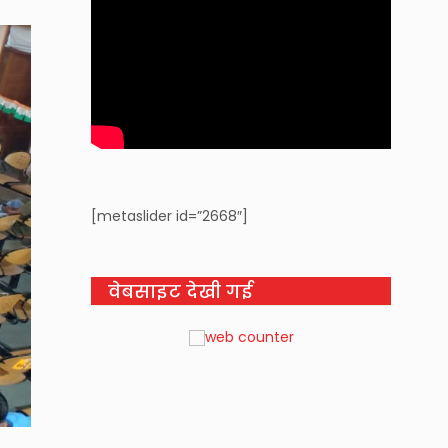
[metaslider id=”2668″]
वेबसाइट देखी गई