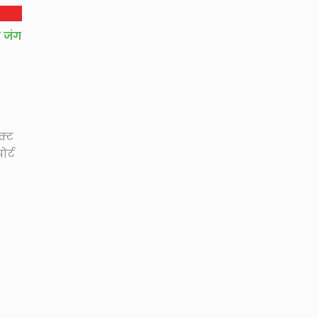
 जंग
क्ट
ोर्ट