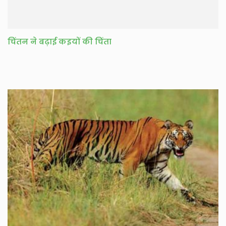
चिंतन ने बढ़ाई कइयों की चिंता