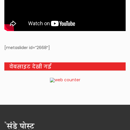
[metaslider id=”2668″]
वेबसाइट देखी गई