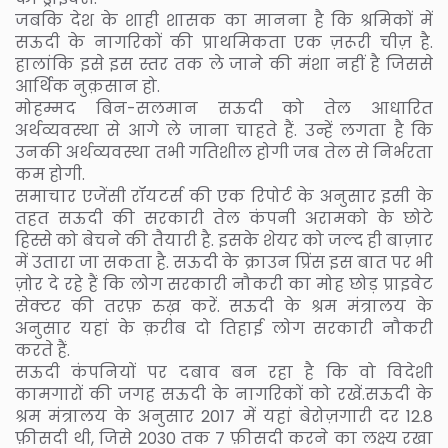
जबकि देश के शाही शासक का मानना है कि श्रमिकों में
सऊदी के नागरिकों की प्राथमिकता एक ज़रूरी चीज़ है.
हालांकि इसे इस स्तर तक ले जाने की मंशा नहीं है जिससे
आर्थिक नुक़सान हो.
मोहम्मद बिन-सलमान सऊदी को तेल आधारित
अर्थव्यवस्था से आगे ले जाना चाहते हैं. उन्हें लगता है कि
उनकी अर्थव्यवस्था तभी गतिशील होगी जब तेल से निर्भरता
कम होगी.
समाचार एजेंसी रॉयटर्स की एक रिपोर्ट के अनुसार इसी के
तहत सऊदी की सरकारी तेल कंपनी अरामको के छोटे
हिस्से को बेचने की तैयारी है. इसके शेयर को जल्द ही बाज़ार
में उतारा जा सकता है. सऊदी के क्राउन प्रिंस इस बात पर भी
ज़ोर दे रहे हैं कि लोग सरकारी नौकरी का मोह छोड़ प्राइवेट
सेक्टर की तरफ़ रुख़ करें. सऊदी के श्रम मंत्रालय के
अनुसार यहां के क़रीब दो तिहाई लोग सरकारी नौकरी
करते हैं.
सऊदी कंपनियों पर दबाव बन रहा है कि वो विदेशी
कामगारों की जगह सऊदी के नागरिकों को रखें.सऊदी के
श्रम मंत्रालय के अनुसार 2017 में यहां बेरोज़गारी दर 12.8
फ़ीसदी थी, जिसे 2030 तक 7 फ़ीसदी करने का लक्ष्य रखा