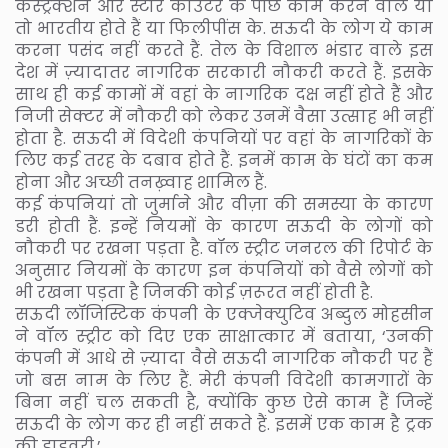
कंस्ट्रक्शन और स्टोर काउंटर के पीछे काम करने वाले या
तो भारतीय होते हैं या फिलीपींस के. सऊदी के लोग ये काम
करना पसंद नहीं करते हैं. तेल के विशाल भंडार वाले इस
देश में ज़्यादातर नागरिक सरकारी नौकरी करते हैं. इसके
साथ ही कई कामों में वहां के नागरिक दक्ष नहीं होते हैं और
निजी सेक्टर में नौकरी को लेकर उनमें वैसा उत्साह भी नहीं
होता है. सऊदी में विदेशी कंपनियों पर वहां के नागरिकों के
लिए कई तरह के दबाव होते हैं. इनमें काम के घंटों का कम
होना और अच्छी तनख़्वाह शामिल हैं.
कई कंपनियां तो जुर्माने और वीज़ा की समस्या के कारण
डरी होती हैं. इन्हें नियमों के कारण सऊदी के लोगों को
नौकरी पर रखना पड़ता है. वॉल स्ट्रीट जनरल की रिपोर्ट के
अनुसार नियमों के कारण इन कंपनियों को वैसे लोगों को
भी रखना पड़ता है जिनकी कोई ज़रूरत नहीं होती है.
सऊदी लॉजिस्टिक कंपनी के एक्जेक्युटिव अब्दुल मोहसीन
ने वॉल स्ट्रीट को दिए एक साक्षात्कार में बताया, ‘उनकी
कंपनी में आधे से ज़्यादा वैसे सऊदी नागरिक नौकरी पर हैं
जो बस नाम के लिए हैं. मेरी कंपनी विदेशी कामगारों के
बिना नहीं चल सकती है, क्योंकि कुछ ऐसे काम हैं जिन्हें
सऊदी के लोग कर ही नहीं सकते हैं. इसमें एक काम है ट्रक
की ड्राइवरी.’