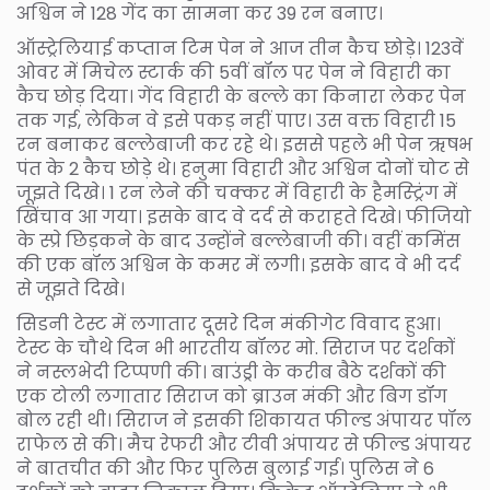
अश्विन ने 128 गेंद का सामना कर 39 रन बनाए।
ऑस्ट्रेलियाई कप्तान टिम पेन ने आज तीन कैच छोड़े। 123वें
ओवर में मिचेल स्टार्क की 5वीं बॉल पर पेन ने विहारी का
कैच छोड़ दिया। गेंद विहारी के बल्ले का किनारा लेकर पेन
तक गई, लेकिन वे इसे पकड़ नहीं पाए। उस वक्त विहारी 15
रन बनाकर बल्लेबाजी कर रहे थे। इससे पहले भी पेन ऋषभ
पंत के 2 कैच छोड़े थे। हनुमा विहारी और अश्विन दोनों चोट से
जूझते दिखे। 1 रन लेने की चक्कर में विहारी के हैमस्ट्रिंग में
खिंचाव आ गया। इसके बाद वे दर्द से कराहते दिखे। फीजियो
के स्प्रे छिड़कने के बाद उन्होंने बल्लेबाजी की। वहीं कमिंस
की एक बॉल अश्विन के कमर में लगी। इसके बाद वे भी दर्द
से जूझते दिखे।
सिडनी टेस्ट में लगातार दूसरे दिन मंकीगेट विवाद हुआ।
टेस्ट के चौथे दिन भी भारतीय बॉलर मो. सिराज पर दर्शकों
ने नस्लभेदी टिप्पणी की। बाउंड्री के करीब बैठे दर्शकों की
एक टोली लगातार सिराज को ब्राउन मंकी और बिग डॉग
बोल रही थी। सिराज ने इसकी शिकायत फील्ड अंपायर पॉल
राफेल से की। मैच रेफरी और टीवी अंपायर से फील्ड अंपायर
ने बातचीत की और फिर पुलिस बुलाई गई। पुलिस ने 6