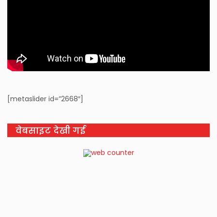
[metaslider id=”2668″]
वेबसाइट देखी गई