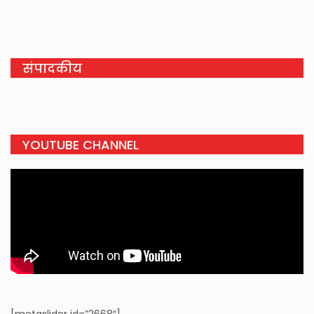
संपादकीय
YOUTUBE CHANNEL
[metaslider id=”2668″]