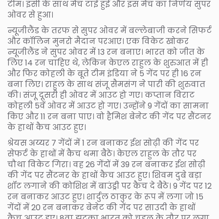
टीम। इसी के साथ मैच टाई हुई और इस मैच का निर्णय सुपर
ओवर से हुआ।
न्यूजीलैंड के तरफ से सुपर ओवर में बल्लेबाजी करने सिफर्ट
और कॉलिन मुनरो मैदान परआए। एक विकेट खोकर
न्यूजीलैंड ने सुपर ओवर में 13 रन बनाए। भारत को जीत के
लिए 14 रन चाहिए थे, लेकिन केएल राहुल के शुरुआत में ही
और फिर कोहली के बूते टीम इंडिया ने 5 गेंद पर ही 16 रन
बना लिए। राहुल के साथ संजू सैमसंग ने पारी की शुरुवात
की। संजू दूसरी ही ओवर में आउट हो गए। कप्तान विराट
कोहली 5वें ओवर में आउट हो गए। उन्होंने 9 गेंदों का सामना
किए और 11 रन बना पाए। वो हैमिश बेनेट की गेंद पर सैंटनर
के हाथों कैच आउट हुए।
श्रेयस अय्यर 7 गेंदों में 1 रन बनाकर ईश सोढ़ी की गेंद पर
सेफर्ट के हाथों में कैच थमा बैठे। केएल राहुल के तौर पर
चौथा विकेट गिरा। वह 26 गेंदों में 39 रन बनाकर ईश सोढ़ी
की गेंद पर सैंटनर के हाथों कैच आउट हुए। शिवम दुबे बड़ा
शॉट लगाने की कोशिश में बाउंड्री पर कैच दे बैठे। 9 गेंद पर 12
रन बनाकर आउट हुए। शार्दुल ठाकुर के रूप में लगा जो 15
गेंदों में 20 रन बनाकर बेनेट की गेंद पर साउदी के हाथों
कैच आउट हुए। 8वा झटका भारत को चहल के तौर पर लगा