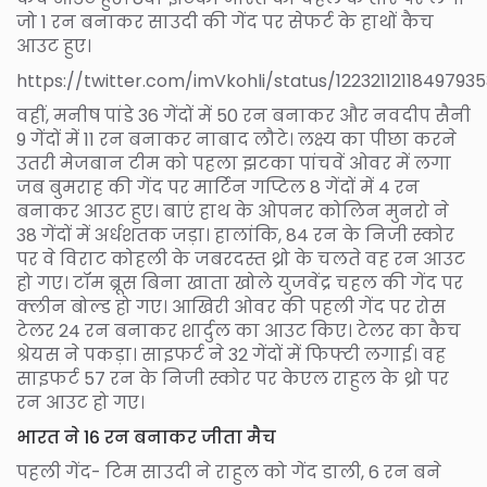
जो 1 रन बनाकर साउदी की गेंद पर सेफर्ट के हाथों कैच
आउट हुए।
https://twitter.com/imVkohli/status/1223211211849793
वहीं, मनीष पांडे 36 गेंदों में 50 रन बनाकर और नवदीप सैनी
9 गेंदों में 11 रन बनाकर नाबाद लौटे। लक्ष्य का पीछा करने
उतरी मेजबान टीम को पहला झटका पांचवें ओवर में लगा
जब बुमराह की गेंद पर मार्टिन गप्टिल 8 गेंदों में 4 रन
बनाकर आउट हुए। बाएं हाथ के ओपनर कोलिन मुनरो ने
38 गेंदों में अर्धशतक जड़ा। हालांकि, 84 रन के निजी स्कोर
पर वे विराट कोहली के जबरदस्त थ्रो के चलते वह रन आउट
हो गए। टॉम ब्रूस बिना खाता खोले युजवेंद्र चहल की गेंद पर
क्लीन बोल्ड हो गए। आखिरी ओवर की पहली गेंद पर रोस
टेलर 24 रन बनाकर शार्दुल का आउट किए। टेलर का कैच
श्रेयस ने पकड़ा। साइफर्ट ने 32 गेंदों में फिफ्टी लगाई। वह
साइफर्ट 57 रन के निजी स्कोर पर केएल राहुल के थ्रो पर
रन आउट हो गए।
भारत ने 16 रन बनाकर जीता मैच
पहली गेंद- टिम साउदी ने राहुल को गेंद डाली, 6 रन बने