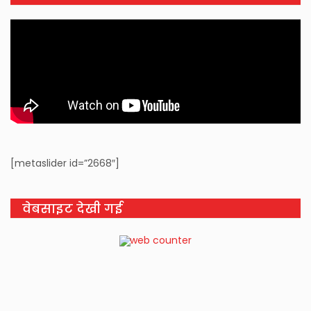
[metaslider id=”2668″]
वेबसाइट देखी गई