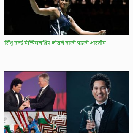
सिंधु वर्ल्ड चैम्पियनशिप जीतने वाली पहली भारतीय