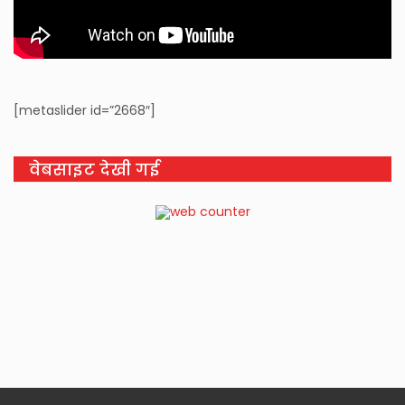
[metaslider id=”2668″]
वेबसाइट देखी गई