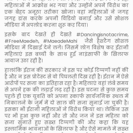
महिलाओं में आक्रोश भर गया और उन्‍होंने अपने विरोध का
एक बेहद अनूठा तरीका खोजा। वहां महिलाओं ने जगह
जगह डांस करके अपनी विडियो बनाई और उसे सोशल
मीडिया में अपलोड करना शुरू कर दिया।
इसके बाद देखते ही देखते #Dancingisnotacrime,
#FreeMaedeh, #MaeadeMahi जैसे हैशटैग सोशल
मीडिया में दिखाई देने लगे। जिसमें लोग विशेष कर ईरानी
महिलाएं इस बच्‍ची के साथ हुई नाइंसाफी के खिलाफ
आवाज उठा रही हैं।
हालांकि ईरान की सरकार ने इस पर कोई टिप्‍पणी नहीं की
है और न इस प्रोटेस्‍ट से वो पिघलती दिख रही है। ईरान में ऐसे
आरोपों पर सजा का इतिहास रहा है। महिलाएं वहां लंबे समय
से अपने हक की लड़ाई लड़ रही हैं। इस घटना से कुछ समय
पहले ही एक युवति को अपना स्‍कार्फ सार्वजनिक स्‍थल में
निकालने के जुर्म में दो साल की सजा सुनाई जा चुकी है।
इसका भी ईरानी महिलाओं ने विरोध किया था। लेकिन उस
पर भी हुआ कुछ नहीं और तो और जज ने इस महिला को
सजा सुनाते हुए सख्‍त टिप्‍पणी की और कहा कि यह
इस्‍लामिक भावनाओं के खिलाफ है और ऐसे मामले में सख्‍त