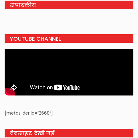
संपादकीय
YOUTUBE CHANNEL
[metaslider id=”2668″]
वेबसाइट देखी गई