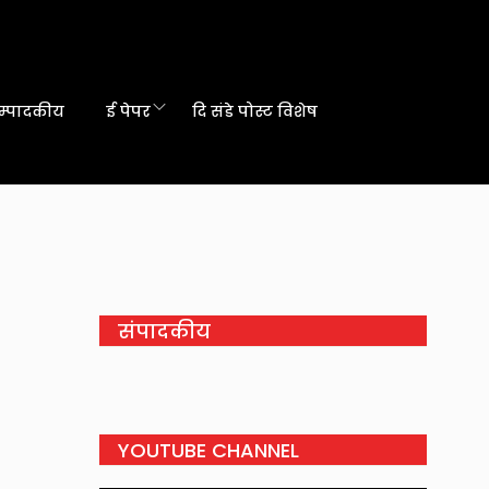
म्पादकीय
ई पेपर
दि संडे पोस्ट विशेष
संपादकीय
YOUTUBE CHANNEL