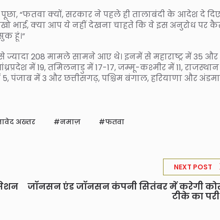
ूछा, “फतवा क्यों, सरकार ने पहले ही तालाबंदी के आदेश दे दिए 
य रखो भाई, क्या आप ये नहीं देखना चाहते कि वे इस अनुरोध पर कै
ुक हूं।”
 ज्यादा 208 मामले सामने आए थे। इनमें से महाराष्ट्र में 35 और
ंध्रप्रदेश में 19, तमिलनाडु में 17-17, जम्मू-कश्मीर में 11, राजस्थान 
गढ़ में 5, पंजाब में 3 और छत्तीसगढ़, पश्चिम बंगाल, हरियाणा और अंड
ावेद अख्तर
नमाज़
फतवा
NEXT POST
 सेशन
जॉनसन एंड जॉनसन कंपनी सितंबर में करेगी को
टीके का परी