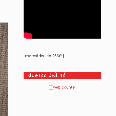
[metaslider id=”2668″]
वेबसाइट देखी गई