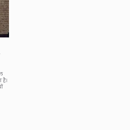
े
ुल
 है।
ों