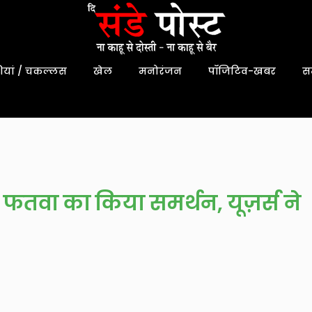
यां / चकल्लस
खेल
मनोरंजन
पॉजिटिव-खबर
स
फतवा का किया समर्थन, यूज़र्स ने