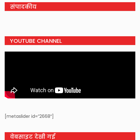
संपादकीय
YOUTUBE CHANNEL
[metaslider id=”2668″]
वेबसाइट देखी गई