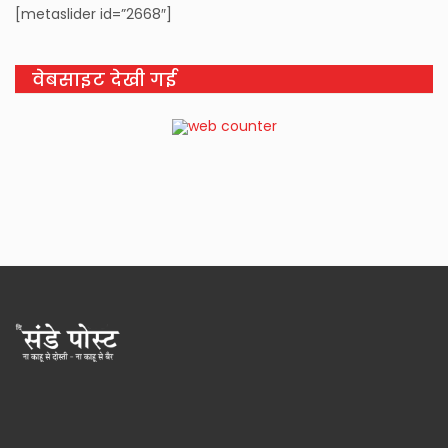
[metaslider id=”2668″]
वेबसाइट देखी गई