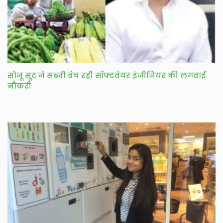
सोनू सूद ने सब्जी बेच रही सॉफ्टवेयर इंजीनियर की लगवाई
नौकरी