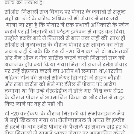
कोच की तलाश है।
सीओए मिताली राज़ विवाद पर पोवार के जवाबों से संतुष्ट
नहीं था. बोर्ड के वरिष्ठ अधिकारी भी पोवार से नाराजथे।
माना जा रहा है कि पोवार ने एक प्रभावी अधिकारी के फोन
करने पर ही मिताली को प्लेइंग इलेवन से बाहर कर दिया,
उन्होंने इसके बारे में मिताली से बात तक नहीं की. साथ ही
सीओए से मुलाकात के दौरान पोवार इस सावल का ठोस
जवाब नहीं दे सके कि इस टी -20 विश्व कप में दो अर्धशतकों
और मैन ऑफ द मैच हासिल करने वाली मिताली राज को
अचानक ड्रॉप क्यों किया गया। मिताली राज ने रमेश पोवार
पर उन्हें बेइज्जत करने का आरोप भी लगाया था,भारतीय
महिला टीम की सबसे सीनियर खिलाड़ी ने राहुल जौहरी
और सबा करीम को भेजे गए ईमेल में पोवार पर आरोप
लगाया था कि उन्हें वेस्टइंडीज में खेले गए विश्व कप टी20
के दौरान पोवार ने अपमानित किया था और टीम से बाहर
किए जाने पर वह रो पड़ी थी।
टी -20 वर्ल्डकप के दौरान मिताली को सेमीफाइनल मैच
में नहीं खिलाया गया था। सेमीफाइनल में भारत के इंग्लैंड
से हरने के बाद रमेश पोवार के फैसले पर सवाल खड़े हुए थे।
फिर मिताली ने सामने आकर पोवार पर अपमानित करने