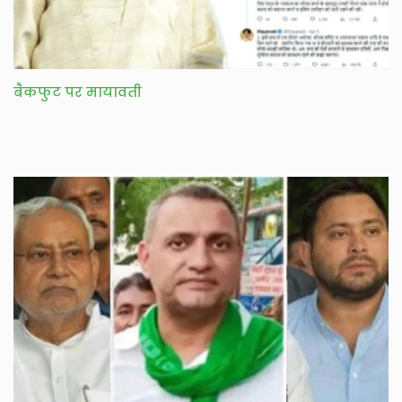
बैकफुट पर मायावती