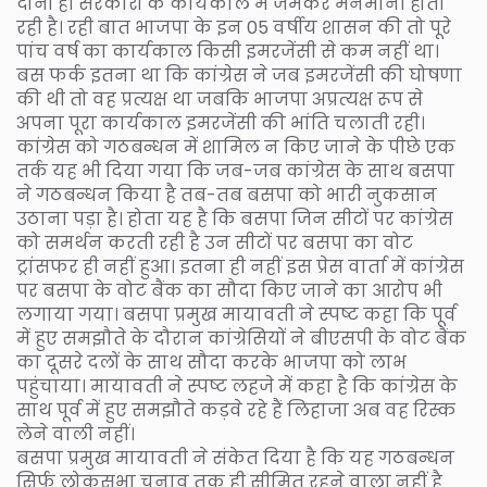
दोनों ही सरकारों के कार्यकाल में जमकर मनमानी होती
रही है। रही बात भाजपा के इन 05 वर्षीय शासन की तो पूरे
पांच वर्ष का कार्यकाल किसी इमरजेंसी से कम नहीं था।
बस फर्क इतना था कि कांग्रेस ने जब इमरजेंसी की घोषणा
की थी तो वह प्रत्यक्ष था जबकि भाजपा अप्रत्यक्ष रूप से
अपना पूरा कार्यकाल इमरजेंसी की भांति चलाती रही।
कांग्रेस को गठबन्धन में शामिल न किए जाने के पीछे एक
तर्क यह भी दिया गया कि जब-जब कांग्रेस के साथ बसपा
ने गठबन्धन किया है तब-तब बसपा को भारी नुकसान
उठाना पड़ा है। होता यह है कि बसपा जिन सीटों पर कांग्रेस
को समर्थन करती रही है उन सीटों पर बसपा का वोट
ट्रांसफर ही नहीं हुआ। इतना ही नहीं इस प्रेस वार्ता में कांग्रेस
पर बसपा के वोट बैंक का सौदा किए जाने का आरोप भी
लगाया गया। बसपा प्रमुख मायावती ने स्पष्ट कहा कि पूर्व
में हुए समझौते के दौरान कांग्रेसियों ने बीएसपी के वोट बैंक
का दूसरे दलों के साथ सौदा करके भाजपा को लाभ
पहुंचाया। मायावती ने स्पष्ट लहजे में कहा है कि कांग्रेस के
साथ पूर्व में हुए समझौते कड़वे रहे हैं लिहाजा अब वह रिस्क
लेने वाली नहीं।
बसपा प्रमुख मायावती ने संकेत दिया है कि यह गठबन्धन
सिर्फ लोकसभा चुनाव तक ही सीमित रहने वाला नहीं है