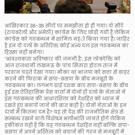
आखिरकार 38-38 सीटों पर समझौता हो ही गया। दो सीटें
(रायबरेली और अमेठी) कांग्रेस के लिए छोड़ी गयी हैं लेकिन
कांग्रेस को गठबन्धन में शामिल नहंी किया गया है। जाहिर
है इन दो दलों के अतिरिक्त कोई अन्य दल इस गठबन्धन का
हिस्सा नहीं बनेगा।
‘आवश्यकता अविष्कार की जननी है’, इस लोकोक्ति को
आज राजधानी लखनऊ के पांच सितारा होटल ताज में
परवान चढ़ते देखा गया। मौका था भाजपा को सत्ता से बाहर
करने की फिराक में सपा-बसपा के बीच मजबूरी के
गठबन्धन का। लगभग ढाई दशक बाद सपा-बसपा के बीच
हुई इस ऐतिहासिक प्रेस वार्ता में दोनों ही दलों के नेताओं ने
इस गठबन्धन की आधारशिला को देशहित को ध्यान में
रखते हुए बनाये जाने की बात कही है। दोनों नेताओं के इन
दावों में कितना दम है? यह तो देश की राजनीतिक क्षेत्र से
सम्बन्ध रखने वाले विशेषज्ञ भलीभांति जानते होंगे लेकिन
हकीकत यही है कि यह गठबन्धन देशहित नहीं बल्कि सपा-
बसपा ने अपने अस्तित्व को बचाने की गरज से मजबूरी में