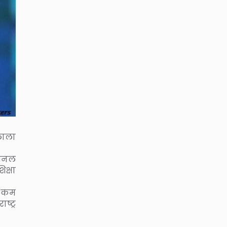
मलाला
नेशनल
िक्षा
े कम
ष्ट्र