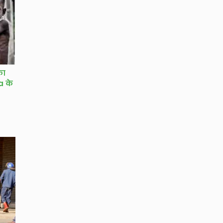
का
a के