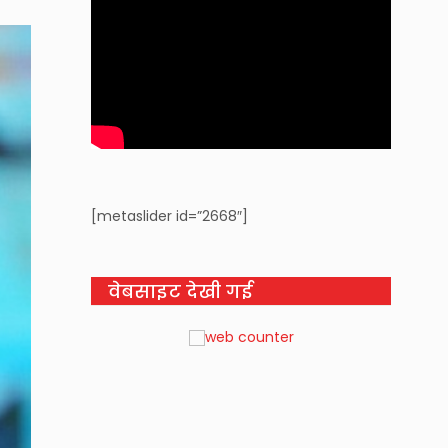
[metaslider id=”2668″]
वेबसाइट देखी गई