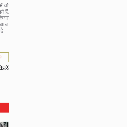
ं वो
हैं,
किया
िबान
ैं।
किलें