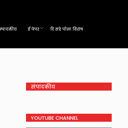
म्पादकीय
ई पेपर
दि संडे पोस्ट विशेष
संपादकीय
YOUTUBE CHANNEL