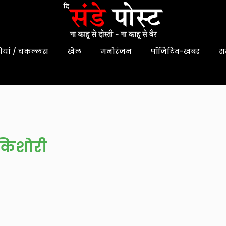
यां / चकल्लस
खेल
मनोरंजन
पॉजिटिव-खबर
स
 किशोरी