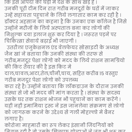
कि इस आपदा की घड़ी में देश के साथ खड़े है ।
उनकी पूरी टीम दिन रात गरीब मजदूरों के घरों में जाकर
उन्हें सहायता पहुचाने के लिये लगातार काम कर रही है ।
डॉक्टर अहसान का कहना है कि उनका एक कॉलेज है जिसे
उन्होंने मरीजों के लिये अस्पताल बना कर लोगों की
निशुल्क दवा इलाज शुरू कर दिया है । जरूरत पड़ने पर
चिकित्सा सेवाये बढ़ाई भी जाएगी ।
उतरौला एजुकेशनल एंड वेलफेयर सोसाइटी के अध्यक्ष
जैन खां ने बताया कि उनकी संस्था की तरफ से
गरीब,मजदूर पेशा लोगो को मदद के लिये राशन सामग्रियो
की किट तैयार की है इस किट मे
दाल,चावल,आटा,तेल,चीनी,चाय, सहित करीब 15 वस्तुए
गरीब मजदूर पेशा लोगो को उपलब्ध
करा रहे है। उन्होंने बताया कि लॉकडाउन के दौरान उनकी
संस्था से जो भी मदद की मांग करता है । संस्था के सदस्य
उसके घर तक राशन भोजन भी पहुचाने का काम करेंगे ।
यही नही इमामिया ट्रस्ट ने इस जानलेवा संक्रमण से लोगो
को जागरूक करने के उद्देश्य से गली मोहल्लो मे बैनर
लगाए है।
कोरोना माहमारी का रूप लेकर इंसानी जिंदगियों को
निगल रही है तो उसके खिलाफ योद्धाओं ने जंग भी शुरू कर