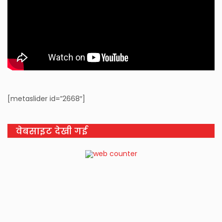
[metaslider id=”2668″]
वेबसाइट देखी गई