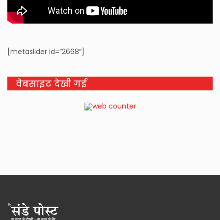
[metaslider id=”2668″]
वेबसाइट देखी गई