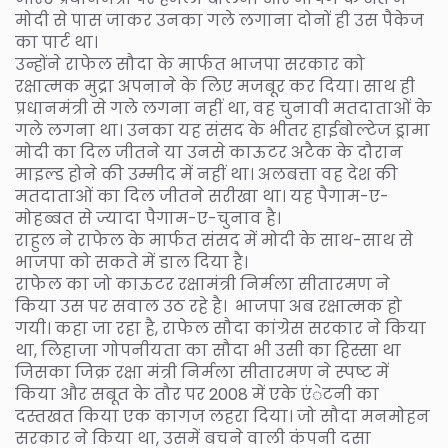
मोदी से पास जाकर उनका गले लगाना दोनों ही उस पैकेज
का पार्ट था।
उन्होंने राफेल सौदा के मार्फत भाजपा सरकार को
रक्षात्मक मुद्रा अपनाने के लिए मजबूर कर दिया। साथ ही
प्रधानमंत्री से गले लगना नहीं था, वह चुनावी मतदाताओं के
गले लगना था। उनका यह संसद के भीतर हाईबोल्टेज ड्रामा
मोदी का दिल जीतने या उनसे काऊटर अटैक के दौरान
माइल्ड होने की उम्मीद में नहीं था। अलबत्ता वह देश की
मतदाताओं का दिल जीतने सरीखा था। यह पैगाम-ए-
मोहब्बत से ज्यादा पैगाम-ए-चुनाव है।
राहुल ने राफेल के मार्फत संसद में मोदी के साथ-साथ से
भाजपा को सकते में डाल दिया है।
राफेल का जो काऊटर रक्षामंत्री निर्मला सीतारमण ने
किया उस पर सवाल उठ रहे है। भाजपा अब रक्षात्मक हो
गयी। कहा जा रहा है, राफेल सौदा कांग्रेस सरकार ने किया
था, लिहाजा गोपनीयता का सौदा भी उसी का हिस्सा था
जिसका जिक्र रक्षा मंत्री निर्मला सीतारमण ने स्पष्ट में
किया और सबूत के तौर पर 2008 में एके एंेटनी का
दस्तखत किया एक कागज लहरा दिया। जो सौदा मनमोहन
सरकार ने किया था, उसमें बचने वाली कंपनी दसा